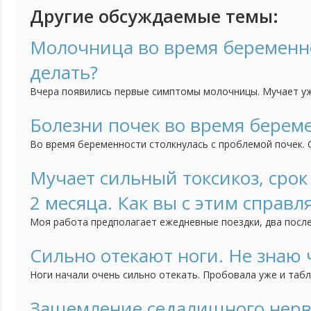
Другие обсуждаемые темы:
Молочница во время беременно
делать?
Вчера появились первые симптомы молочницы. Мучает уж
не представляю. Раньше я просто принимала флюконазол,
навредить малышу.
Болезни почек во время берем
Во время беременности столкнулась с проблемой почек. О
разу не болели, но по анализам мочи мне поставили диаг
пиелонефрит. Назначили лечение как травами, так и анти
Мучает сильный токсикоз, сро
пить отказалась, так как не видела в этом смысла. При ко
2 месяца. Как вы с этим справл
узнала, что...
Моя работа предполагает ежедневные поездки, два посл
жуткий дискомфорт. Беременность превратила двадцати
пытку. Мне приходится выходить из автобуса по крайней 
Сильно отекают ноги. Не знаю 
тошнит), но чаще два и даже три. Подскажите какой-нибу
Ноги начали очень сильно отекать. Пробовала уже и табл
предотвращающий...
больше, и меньше, чтоб понять как лучше. Ничего не помо
болят, и анализы в полном порядке. Пожаловалась ведуще
Защемление седалищного нерв