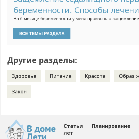
такое бывает у всех беременных, переживать нечего, но и 
беременности. Способы лечени
На 6 месяце беременности у меня произошло защемление
ходить было в тягость. Пробовала применять мази, но ни
Болезненные ощущения исчезли, только тогда, когда род
второго ребенка, боюсь повторения этой проблемы. Воз
сталкивался...
Другие разделы:
Здоровье
Питание
Красота
Образ 
Закон
Статьи
Планирование
лет