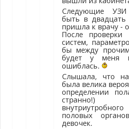
вышли из кабинета
Следующие УЗИ
быть в двадцать 
пришла к врачу - 
После проверки 
систем, параметр
бы между прочим
будет у меня 
ошиблась.
Слышала, что на
была велика веро
определении пол
странно!)
внутриутробн
половых органо
девочек.