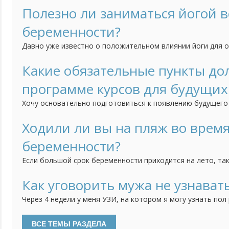
я была чуть ли не до роддома. Интересно чего ожидать с
Полезно ли заниматься йогой 
"носить" двойняшек?
беременности?
Давно уже известно о положительном влиянии йоги для о
с этим у меня возник вопрос - можно ли заниматься його
Ведь и хорошая растяжка появится, и правильное дыхание
Какие обязательные пункты до
сказаться на течении беременности? Какие могут появить
программе курсов для будущих
Хочу основательно подготовиться к появлению будущего 
изобилие курсов для беременных и у каждого своя прогр
особо полезны уже на практике? Привлекали к курсам му
Ходили ли вы на пляж во врем
психологические курсы и как у вас проходили тренинги?
беременности?
Если большой срок беременности приходится на лето, та
насладится купанием в речке или в море, воздушными ва
или галечкой. Понимаешь, что на следующий год с малень
Как уговорить мужа не узнават
сделать это будет еще сложнее. А вы посещали многолю
Через 4 недели у меня УЗИ, на котором я могу узнать пол
сроке...
хочеться, а вот муж ждет с нетерпением. Я хочу сюрприза
бабушек. Если я просто не скажу, то он обидется. По это