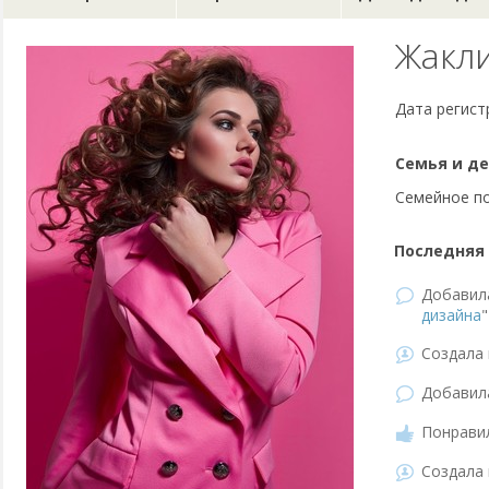
Жакл
Дата регист
Семья и де
Семейное п
Последняя 
Добави
дизайна
"
Создала 
Добави
Понравил
Создала 