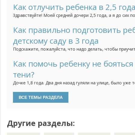
все остальные у нее синий, оранжевый. На наводящие воп
Как отлучить ребенка в 2,5 года
цвет как солнышко - отвечает "желтый" и др.). Воспитатель
Здравствуйте! Моей средней дочери 2,5 года, а я до сих п
груди. Забеременела младшей, когда ей было 11 месяцев, 
бросит. Всю беременность прососала, не отвыкла она и п
Как правильно подготовить реб
(третье кесарево) и даже. когда нас с малышкой на 10 дней
детскому саду в 3 года
Подскажите, пожалуйста, что надо делать, чтобы приучит
самостоятельности? Нам скоро уже будет 3 годика и мы с
сад, поскольку мне пора уже выходить на работу. Хотелос
Как помочь ребенку не бояться
ребенок уже мог самостоятельно кушать, садиться на горш
тени?
Дочке 1,8 года. Два дня назад гуляли на улице, было уже 
обращать внимание на свою тень, плакать и проситься на
поиграть с тенью, потрогать и т.д. не помогли. И вот уже
дома - как только видит тень, сразу бежит на диван, на стул
Другие разделы: