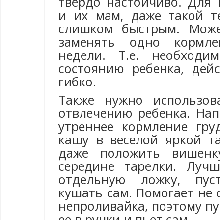
твердо настойчиво. Для 
и их мам, даже такой 
слишком быстрым. Може
заменять одно кормле
недели. Т.е. необходи
состоянию ребенка, дейс
гибко.
Также нужно использов
отвлечению ребенка. Нап
утреннее кормление гр
кашу в веселой яркой т
даже положить вишенк
середине тарелки. Луч
отдельную ложку, пус
кушать сам. Помогает не 
непроливайка, поэтому п
ее в ручки и пьет сам.