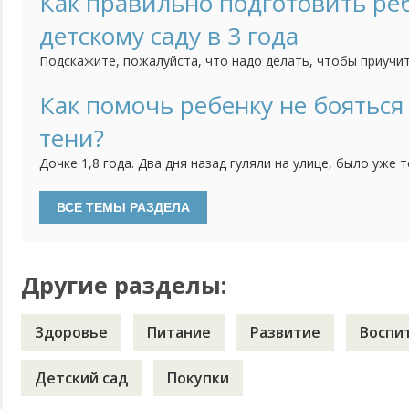
Как правильно подготовить реб
(третье кесарево) и даже. когда нас с малышкой на 10 дней
детскому саду в 3 года
Подскажите, пожалуйста, что надо делать, чтобы приучит
самостоятельности? Нам скоро уже будет 3 годика и мы с
сад, поскольку мне пора уже выходить на работу. Хотелос
Как помочь ребенку не бояться
ребенок уже мог самостоятельно кушать, садиться на горш
тени?
Дочке 1,8 года. Два дня назад гуляли на улице, было уже 
обращать внимание на свою тень, плакать и проситься на
поиграть с тенью, потрогать и т.д. не помогли. И вот уже
дома - как только видит тень, сразу бежит на диван, на стул
Другие разделы:
Здоровье
Питание
Развитие
Воспи
Детский сад
Покупки