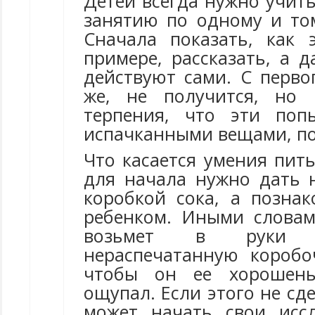
Детей всегда нужно учит
занятию по одному и то
Сначала показать, как 
примере, рассказать, а 
действуют сами. С перво
же, не получится, но 
терпения, что эти поп
испачканными вещами, по
Что касается умения пить
для начала нужно дать н
коробкой сока, а познак
ребенком. Иными слова
возьмет в руки 
нераспечатанную коробо
чтобы он ее хорошень
ощупал. Если этого не сде
может начать свои исс