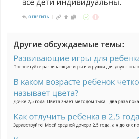
все дети индивидуальны.
ОТВЕТИТЬ
Другие обсуждаемые темы:
Развивающие игры для ребенка
Посоветуйте развивающие игры и игрушки для двух с поло
малышка проводила время не только с удовольствием, но 
В каком возрасте ребенок четко
называет цвета?
Дочке 2,5 года. Цвета знает методом тыка - два раза пок
три раза ошибется. По названиям также теряется: красный
все остальные у нее синий, оранжевый. На наводящие воп
Как отлучить ребенка в 2,5 года
цвет как солнышко - отвечает "желтый" и др.). Воспитатель
Здравствуйте! Моей средней дочери 2,5 года, а я до сих п
груди. Забеременела младшей, когда ей было 11 месяцев, 
бросит. Всю беременность прососала, не отвыкла она и п