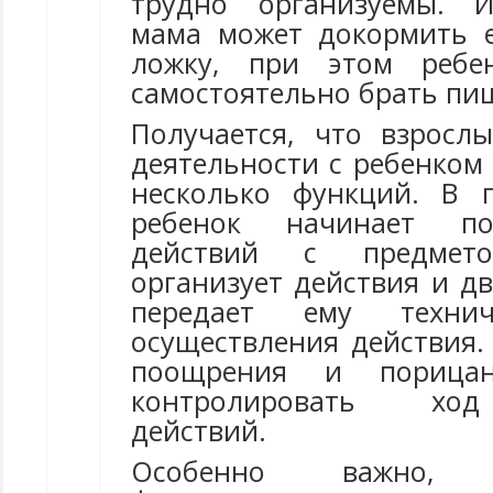
трудно организуемы. 
мама может докормить е
ложку, при этом ребе
самостоятельно брать пи
Получается, что взросл
деятельности с ребенком
несколько функций. В 
ребенок начинает п
действий с предмет
организует действия и д
передает ему техни
осуществления действия.
поощрения и порица
контролировать хо
действий.
Особенно важно,