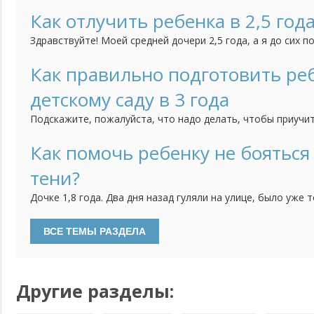
три раза ошибется. По названиям также теряется: красный
все остальные у нее синий, оранжевый. На наводящие воп
Как отлучить ребенка в 2,5 года
цвет как солнышко - отвечает "желтый" и др.). Воспитатель
Здравствуйте! Моей средней дочери 2,5 года, а я до сих п
груди. Забеременела младшей, когда ей было 11 месяцев, 
бросит. Всю беременность прососала, не отвыкла она и п
Как правильно подготовить реб
(третье кесарево) и даже. когда нас с малышкой на 10 дней
детскому саду в 3 года
Подскажите, пожалуйста, что надо делать, чтобы приучит
самостоятельности? Нам скоро уже будет 3 годика и мы с
сад, поскольку мне пора уже выходить на работу. Хотелос
Как помочь ребенку не бояться
ребенок уже мог самостоятельно кушать, садиться на горш
тени?
Дочке 1,8 года. Два дня назад гуляли на улице, было уже 
обращать внимание на свою тень, плакать и проситься на
поиграть с тенью, потрогать и т.д. не помогли. И вот уже
дома - как только видит тень, сразу бежит на диван, на стул
Другие разделы: