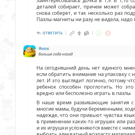
Заинтересовалась дочка в 1,9. В 1,10 с
деталей собирает, причем может собра
снова соберет, и так несколько раз под
Пазлы-магниты ни разу не видела, надо п
ОТВЕТИТЬ
Янок
больше года назад
На сегодняшний день нет единого мнен
если обратить внимание на упаковку с 
лет. И это выглядит логично, потому ч
ребенок способен проглотить. Но эт
вредно или бесполезно играть в пазлы.
В наше время развивающие занятия с 
многие мамы, будучи беременными, ход
надежде, что они привьют чувства язы
в применении каких-то игрушек или ра
и их игрушки усложняются вместе с ними
выбрать адекватный возрасту материал