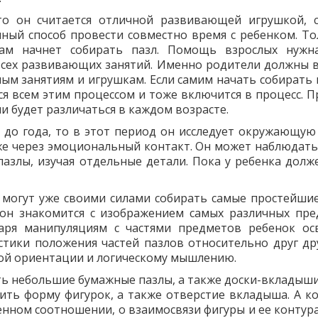
 то он считается отличной развивающей игрушкой, 
ичный способ провести совместно время с ребенком. То
ам начнет собирать пазл. Помощь взрослых нужн
 всех развивающих занятий. Именно родители должны 
ым занятиям и игрушкам. Если самим начать собирать п
ся всем этим процессом и тоже включится в процесс. П
ми будет различаться в каждом возрасте.
 до года, то в этот период он исследует окружающую 
кже через эмоциональный контакт. Он может наблюдать 
пазлы, изучая отдельные детали. Пока у ребенка долж
ти могут уже своими силами собирать самые простейшие
, он знакомится с изображением самых различных пре
даря манипуляциям с частями предметов ребенок ос
тики положения частей пазлов относительно друг дру
ой ориентации и логическому мышлению.
ть небольшие бумажные пазлы, а также доски-вкладыши
сить форму фигурок, а также отверстие вкладыша. А к
венном соотношении, о взаимосвязи фигуры и ее контур