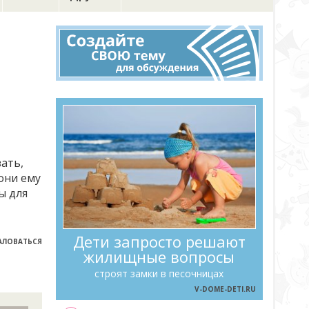
ать,
 они ему
ы для
Дети запросто решают
ЛОВАТЬСЯ
жилищные вопросы
строят замки в песочницах
V-DOME-DETI.RU