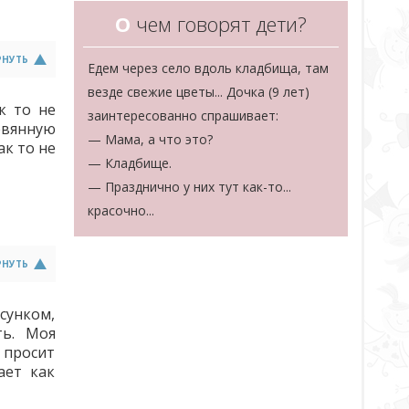
О
чем говорят дети?
РНУТЬ
Едем через село вдоль кладбища, там
везде свежие цветы... Дочка (9 лет)
к то не
заинтересованно спрашивает:
ревянную
— Мама, а что это?
ак то не
— Кладбище.
— Празднично у них тут как-то...
красочно...
РНУТЬ
сунком,
ть. Моя
 просит
ает как