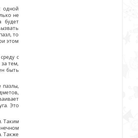
с одной
лько не
а будет
вызвать
азл, то
ри этом
среду с
за тем,
ен быть
 пазлы,
дметов,
ваивает
га. Это
. Таким
онечном
а. Также