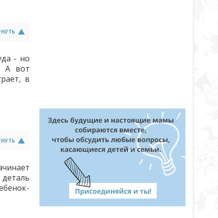
РНУТЬ
да - но
. А вот
рает, в
РНУТЬ
ачинает
 деталь
ебенок-