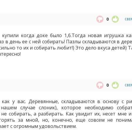
0
СВЕ
купили когда доке было 1,6.Тогда новая игрушка ка
раз в день ее с ней собирать! Пазлы складываются в де
 сильно то их и собирать любит!) Это дело вкуса детей) Т
нтересно!
0
СВЕ
 как у вас. Деревянные, складываются в основу с ри
нашем случае слоник), которое необходимо собра
не собирать, а разбирать. Как увидит их, несет мне и
торять за мной, но, конечно, еще совсем не поним
рает с огромным удовольствием.