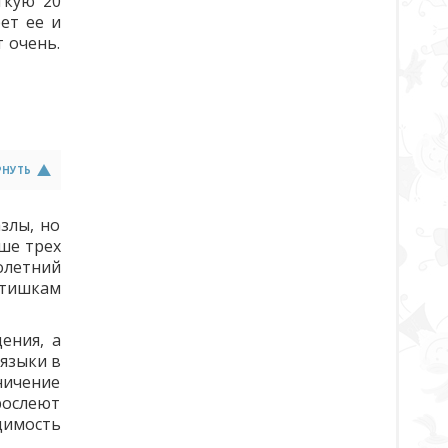
егкую 20
ет ее и
т очень.
РНУТЬ
злы, но
рше трех
лолетний
етишкам
ения, а
языки в
ничение
рослеют
одимость