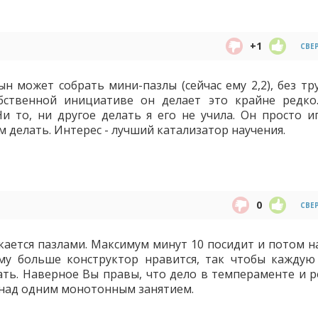
+1
СВЕ
н может собрать мини-пазлы (сейчас ему 2,2), без тру
бственной инициативе он делает это крайне редко
и то, ни другое делать я его не учила. Он просто иг
м делать. Интерес - лучший катализатор научения.
0
СВЕ
кается пазлами. Максимум минут 10 посидит и потом н
Ему больше конструктор нравится, так чтобы каждую
ть. Наверное Вы правы, что дело в темпераменте и р
 над одним монотонным занятием.