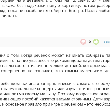
обирали на 9 деталей, в 2 года на 12, сейчас 2,4 - вл
ть сама без подсказки новую картинку, потом разбер
ряд, пока не насобачится собирать быстро. Пазлы люби
оискать...
0
СВЕ
ия о том, когда ребенок может начинать собирать па
ними, то на них указано, что рекомендованы детям ста
то пазлы состоят из очень мелких деталей, которые ма
о совершенно не означает, что самым маленьким д
ребенком начинаются практически с самого его рожд
ят на музыкальные концерты или изучают иностранные 
ка или ритма своему малышу. Поэтому возрастное огра
звивающих пособий кажется весьма странным. Дети вз
, и основное правило при игре с ребенком – это необх
.