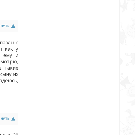
РНУТЬ
пазлы с
п как у
я ему и
 смотрю,
е такие
 сыну их
Надеюсь,
РНУТЬ