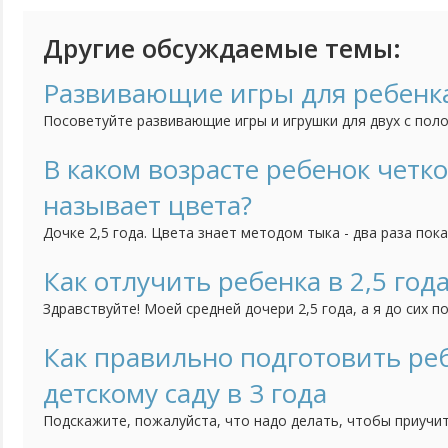
Другие обсуждаемые темы:
Развивающие игры для ребенка
Посоветуйте развивающие игры и игрушки для двух с поло
малышка проводила время не только с удовольствием, но 
В каком возрасте ребенок четко
называет цвета?
Дочке 2,5 года. Цвета знает методом тыка - два раза пок
три раза ошибется. По названиям также теряется: красный
все остальные у нее синий, оранжевый. На наводящие воп
Как отлучить ребенка в 2,5 года
цвет как солнышко - отвечает "желтый" и др.). Воспитатель
Здравствуйте! Моей средней дочери 2,5 года, а я до сих п
груди. Забеременела младшей, когда ей было 11 месяцев, 
бросит. Всю беременность прососала, не отвыкла она и п
Как правильно подготовить реб
(третье кесарево) и даже. когда нас с малышкой на 10 дней
детскому саду в 3 года
Подскажите, пожалуйста, что надо делать, чтобы приучит
самостоятельности? Нам скоро уже будет 3 годика и мы с