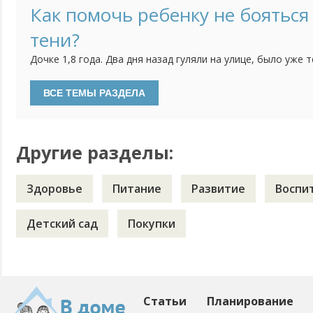
сад, поскольку мне пора уже выходить на работу. Хотелос
Как помочь ребенку не бояться
ребенок уже мог самостоятельно кушать, садиться на горш
тени?
Дочке 1,8 года. Два дня назад гуляли на улице, было уже 
обращать внимание на свою тень, плакать и проситься на
поиграть с тенью, потрогать и т.д. не помогли. И вот уже
дома - как только видит тень, сразу бежит на диван, на стул
Другие разделы:
Здоровье
Питание
Развитие
Воспи
Детский сад
Покупки
Статьи
Планирование