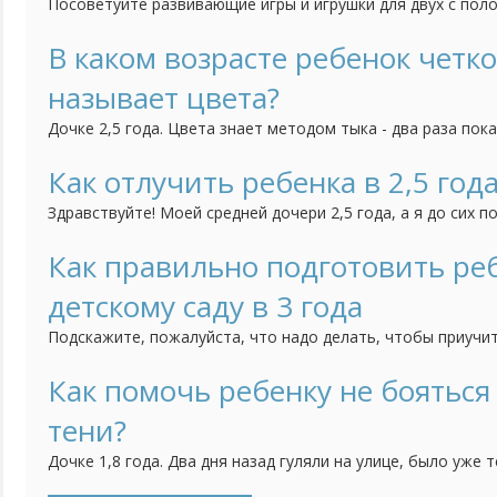
Посоветуйте развивающие игры и игрушки для двух с поло
малышка проводила время не только с удовольствием, но 
В каком возрасте ребенок четко
называет цвета?
Дочке 2,5 года. Цвета знает методом тыка - два раза пок
три раза ошибется. По названиям также теряется: красный
все остальные у нее синий, оранжевый. На наводящие воп
Как отлучить ребенка в 2,5 года
цвет как солнышко - отвечает "желтый" и др.). Воспитатель
Здравствуйте! Моей средней дочери 2,5 года, а я до сих п
груди. Забеременела младшей, когда ей было 11 месяцев, 
бросит. Всю беременность прососала, не отвыкла она и п
Как правильно подготовить реб
(третье кесарево) и даже. когда нас с малышкой на 10 дней
детскому саду в 3 года
Подскажите, пожалуйста, что надо делать, чтобы приучит
самостоятельности? Нам скоро уже будет 3 годика и мы с
сад, поскольку мне пора уже выходить на работу. Хотелос
Как помочь ребенку не бояться
ребенок уже мог самостоятельно кушать, садиться на горш
тени?
Дочке 1,8 года. Два дня назад гуляли на улице, было уже 
обращать внимание на свою тень, плакать и проситься на