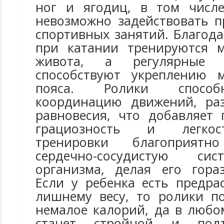
ног и ягодиц, в том числе
невозможно задействовать п
спортивных занятий. Благод
при катании тренируются
живота, а регулярные 
способствуют укреплению 
пояса. Ролики спосо
координацию движений, раз
равновесия, что добавляет 
грациозность и легкос
тренировки благоприят
сердечно-сосудистую сис
организма, делая его гора
Если у ребенка есть предра
лишнему весу, то ролики п
немалое калорий, да в любо
станет стройной и подт