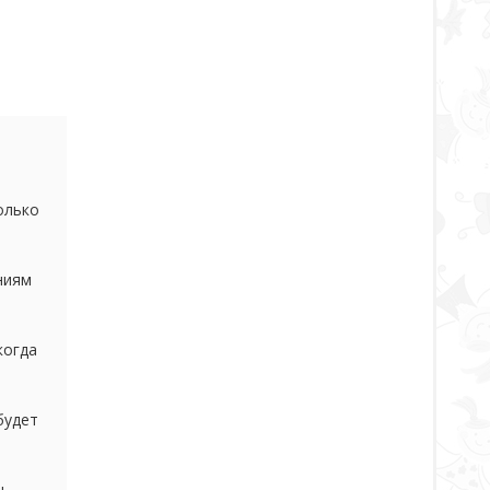
олько
ниям
когда
5
будет
надо,
ь,