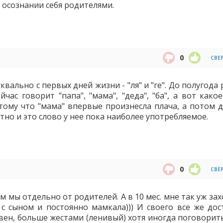
 осознании себя родителями.
0
СВЕ
вально с первых дней жизни - "ля" и "ге". До полугода
час говорит "папа", "мама", "деда", "ба", а вот како
отому что "мама" впервые произнесла плача, а потом д
ятно и это слово у нее пока наиболее употребляемое.
0
СВЕ
м мы отдельно от родителей. А в 10 мес. мне так уж за
с сыном и постоянно мамкала))) И своего все же дост
ен, больше жестами (ленивый) хотя иногда поговорит