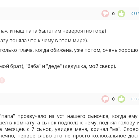
0
СВЕ
па», и наш папа был этим невероятно горд)
разу поняла что к чему в этом мире).
о только плача, когда обижена, уже потом, очень хорошо
 мой брат), "баба" и "деде" (дедушка, мой свекр).
0
СВЕ
папа" прозвучало из уст нашего сыночка, когда ему
ел в комнату, а сынок подполз к нему, поднял голову и
да месяцев с 7 сынок, увидев меня, кричал "ма". Слов
онечно, первое слово это не просто колоссальное дос