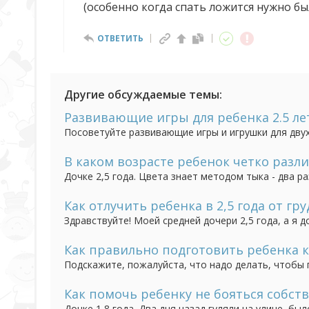
(особенно когда спать ложится нужно бы
ОТВЕТИТЬ
Другие обсуждаемые темы:
Развивающие игры для ребенка 2.5 ле
Посоветуйте развивающие игры и игрушки для двух
с удовольствием, но и с пользой.
В каком возрасте ребенок четко разли
Дочке 2,5 года. Цвета знает методом тыка - два р
также теряется: красный - верно всегда говорит, 
отвечает верно (этот цвет как солнышко - отвечает 
Как отлучить ребенка в 2,5 года от гру
Здравствуйте! Моей средней дочери 2,5 года, а я д
ей было 11 месяцев, все думала, что сама бросит.
дней была (третье кесарево) и даже. когда нас с м
Как правильно подготовить ребенка к 
Подскажите, пожалуйста, что надо делать, чтобы 
3 годика и мы собираемся идти в детский сад, пос
чтобы ребенок уже мог самостоятельно кушать, са
Как помочь ребенку не бояться собст
Дочке 1,8 года. Два дня назад гуляли на улице, б