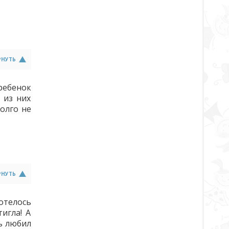
РНУТЬ
 ребенок
е из них
олго не
РНУТЬ
хотелось
игла! А
ь любил