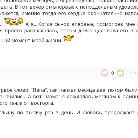
с половиной месяцев, а через неделю - папа. Счастлив
идеть. В тот вечер он впервые с неподдельным удовол
 кажется, именно тогда его сердце окончательно напо
у.
А я... Когда сынок впервые, посмотрев мне в
 я просто расплакалась, потом долго целовала его в 
бный момент моей жизни.
0
СВЕ
ервое слово: "Папа", так папкал месяца два, потом был
 значились. А вот "мама" я дождалась месяцам к одинн
сто таяла от восторга.
 слышу по тысячу раз в день. И любовь продолжает 