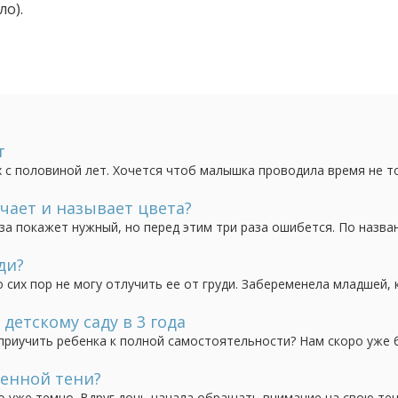
ло).
т
 с половиной лет. Хочется чтоб малышка проводила время не т
чает и называет цвета?
аза покажет нужный, но перед этим три раза ошибется. По назва
все остальные у нее синий, оранжевый. На наводящие вопросы
"желтый" и др.). Воспитатель в...
ди?
о сих пор не могу отлучить ее от груди. Забеременела младшей, 
 Всю беременность прососала, не отвыкла она и пока в роддоме 
алышкой на 10 дней с пневмонией...
детскому саду в 3 года
приучить ребенка к полной самостоятельности? Нам скоро уже 
кольку мне пора уже выходить на работу. Хотелось бы, а вернее 
диться на горшок, вытирать...
венной тени?
ыло уже темно. Вдруг дочь начала обращать внимание на свою тен