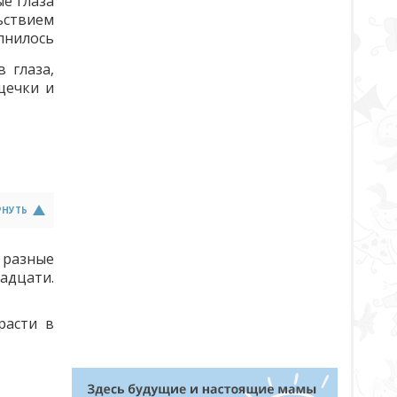
ые глаза
ьствием
лнилось
 глаза,
щечки и
РНУТЬ
и разные
адцати.
расти в