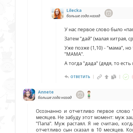
Lilecka
больше года назад
У нас первое слово было «па
Затем "дай" (малая хитрая, с
Уже позже (1,10) - "мама", н
"МАМА".
А тогда "дада" (дядя, то есть
ОТВЕТИТЬ
Annete
больше года назад
Осознанно и отчетливо первое слово "
месяцев. Не забуду этот момент: муж заш
"Папа". Муж растаял. Я не считаю, ког
отчетливо сын сказал в 10 месяцев. К