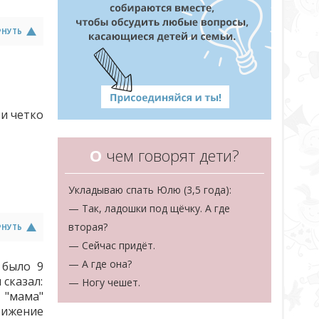
РНУТЬ
 и четко
О
чем говорят дети?
Укладываю спать Юлю (3,5 года):
— Так, ладошки под щёчку. А где
вторая?
РНУТЬ
— Сейчас придёт.
— А где она?
 было 9
 сказал:
— Ногу чешет.
о "мама"
тижение