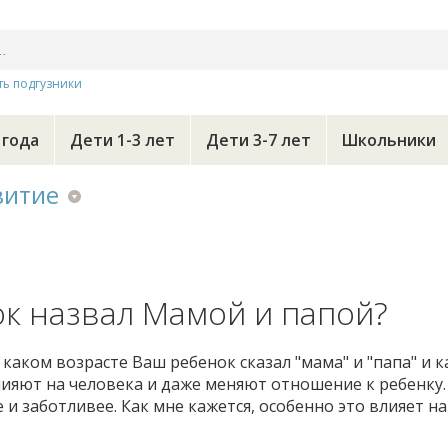
ть подгузники
 года
Дети 1-3 лет
Дети 3-7 лет
Школьники
витие
ок назвал Мамой и папой?
 каком возрасте Ваш ребенок сказал "мама" и "папа" и к
лияют на человека и даже меняют отношение к ребенку.
и заботливее. Как мне кажется, особенно это влияет на