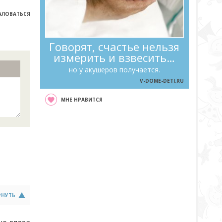
ЛОВАТЬСЯ
Говорят, счастье нельзя
измерить и взвесить…
но у акушеров получается.
V-DOME-DETI.RU
МНЕ НРАВИТСЯ
РНУТЬ