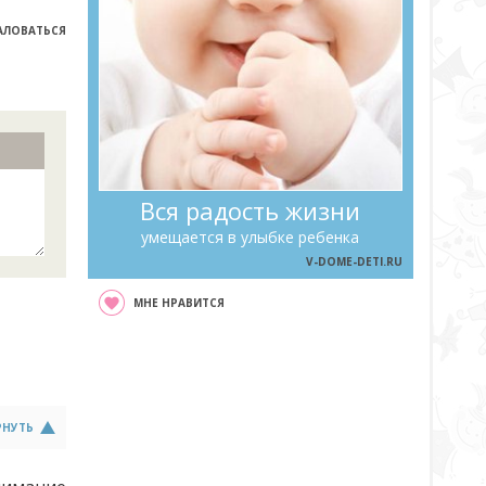
ЛОВАТЬСЯ
Вся радость жизни
умещается в улыбке ребенка
V-DOME-DETI.RU
МНЕ НРАВИТСЯ
РНУТЬ