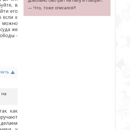
довольно смотрит на папу и говорит:
уйте, в
— Что, тоже описался?!
айти его
 если к
х можно
осуда же
вободы -
РНУТЬ
 на
так как
ыручают
 делаем
учики у