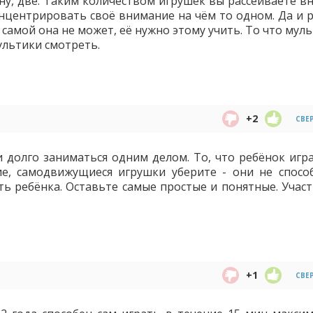
дну, две. Таким количеством игрушек вы рассеиваете в
нцентрировать своё внимание на чём то одном. Да и р
 самой она не может, её нужно этому учить. То что мул
ультики смотреть.
+2
СВЕ
 долго заниматься одним делом. То, что ребёнок игра
е, самодвижущиеся игрушки уберите - они не спосо
ть ребёнка. Оставьте самые простые и понятные. Участ
+1
СВЕ