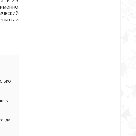
. в 2.5
я именно
ический
лепить и
олько
ниям
когда
5