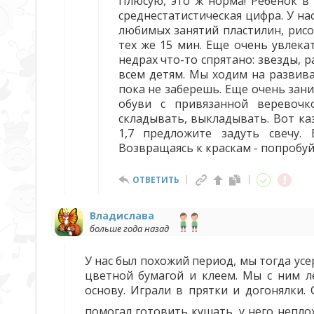
Плюсую, это ж норма! Ребенок в 
среднестатистическая цифра. У на
любимых занятий пластилин, рисо
тех же 15 мин. Еще очень увлека
недрах что-то спрятано: звезды, 
всем детям. Мы ходим на развива
пока не заберешь. Еще очень зани
обуви с привязанной веревочк
складывать, выкладывать. Вот каз
1,7 предложите задуть свечу.
Возвращаясь к краскам - попробуй
ОТВЕТИТЬ
Владислава
больше года назад
У нас был похожий период, мы тогда усе
цветной бумагой и клеем. Мы с ним л
основу. Играли в прятки и догонялки.
помогал готовить кушать, у него непло