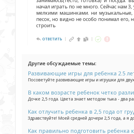
занимаюсь(тесто, готовка) и посуда. в
начал играть по не много. Сейчас нам 3,
мелкими машинками. ни музыкальные, 
песок, но видно не особо понимал его, 
строить
ОТВЕТИТЬ
Другие обсуждаемые темы:
Развивающие игры для ребенка 2.5 ле
Посоветуйте развивающие игры и игрушки для двух
с удовольствием, но и с пользой.
В каком возрасте ребенок четко разли
Дочке 2,5 года. Цвета знает методом тыка - два р
также теряется: красный - верно всегда говорит, 
отвечает верно (этот цвет как солнышко - отвечает 
Как отлучить ребенка в 2,5 года от гру
Здравствуйте! Моей средней дочери 2,5 года, а я д
ей было 11 месяцев, все думала, что сама бросит.
дней была (третье кесарево) и даже. когда нас с м
Как правильно подготовить ребенка к 