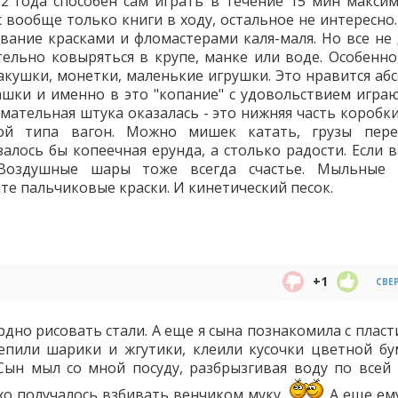
2 года способен сам играть в течение 15 мин максим
с вообще только книги в ходу, остальное не интересно
вание красками и фломастерами каля-маля. Но все не
тельно ковыряться в крупе, манке или воде. Особенно,
ракушки, монетки, маленькие игрушки. Это нравится аб
шки и именно в это "копание" с удовольствием играю
мательная штука оказалась - это нижняя часть коробки
ой типа вагон. Можно мишек катать, грузы пере
алось бы копеечная ерунда, а столько радости. Если в
 Воздушные шары тоже всегда счастье. Мыльные 
те пальчиковые краски. И кинетический песок.
+1
СВЕ
рдно рисовать стали. А еще я сына познакомила с плас
епили шарики и жгутики, клеили кусочки цветной бу
 Сын мыл со мной посуду, разбрызгивая воду по всей 
хо получалось взбивать венчиком муку.
А еще ему