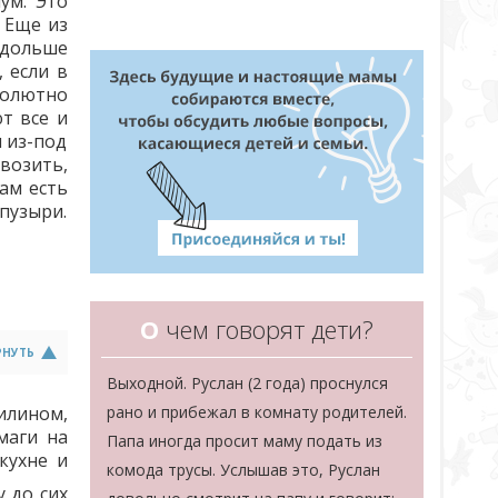
ум. Это
. Еще из
 дольше
 если в
солютно
т все и
 из-под
возить,
ам есть
пузыри.
О
чем говорят дети?
РНУТЬ
Выходной. Руслан (2 года) проснулся
рано и прибежал в комнату родителей.
тилином,
маги на
Папа иногда просит маму подать из
кухне и
комода трусы. Услышав это, Руслан
 до сих