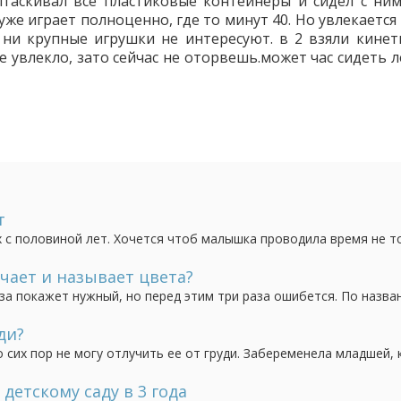
ытаскивал все пластиковые контейнеры и сидел с ними
 уже играет полноценно, где то минут 40. Но увлекаетс
ни крупные игрушки не интересуют. в 2 взяли кинет
не увлекло, зато сейчас не оторвешь.может час сидеть 
т
 с половиной лет. Хочется чтоб малышка проводила время не т
чает и называет цвета?
аза покажет нужный, но перед этим три раза ошибется. По назва
все остальные у нее синий, оранжевый. На наводящие вопросы
"желтый" и др.). Воспитатель в...
ди?
о сих пор не могу отлучить ее от груди. Забеременела младшей, 
 Всю беременность прососала, не отвыкла она и пока в роддоме 
алышкой на 10 дней с пневмонией...
детскому саду в 3 года