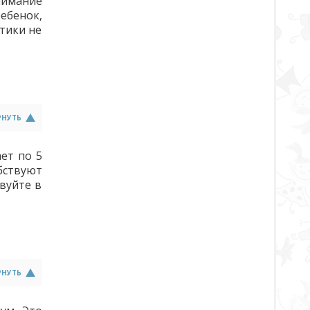
нимание
ебенок,
ьтики не
РНУТЬ
ет по 5
бствуют
вуйте в
РНУТЬ