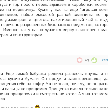
уса и т.д.; просто перекладываем в коробочки, носим 
х на веревочку... Кухня у нас та еще "игровая комн
венчиков, набор емкостей разной величины по п
ых диаметров и цветов, пакетированный чай в вы
й перечень разрешенных безопасных предметов, котор
к. Именно так у нас получается вернуть интерес к ма
ерам и конструкторам.
+1
СВЕ
и. Еще зимой бабушка решила развлечь внучка и п
ла кусочки бумаги. Он вроде и заинтересовался, д
ицепил себе на кофту. Уж не знаю, почему, но он расп
ил, и пальцы не прищемил. Прищепка висела только на 
ьше на прищепочки и смотреть не хотел. А я на тот мо
ла.