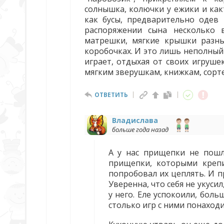
солнышка, колючки у ежики и какт
как бусы, предварительно одев и
распоряжении сына несколько 
матрешки, мягкие крышки разн
коробочках. И это лишь неполны
играет, отдыхая от своих игруше
мягким зверушкам, книжкам, сорт
ОТВЕТИТЬ
Владислава
больше года назад
А у нас прищепки не пошл
прищепки, которыми крепи
попробовал их цеплять. И пр
Уверенна, что себя не укус
у него. Еле успокоили, бол
столько игр с ними понаходи