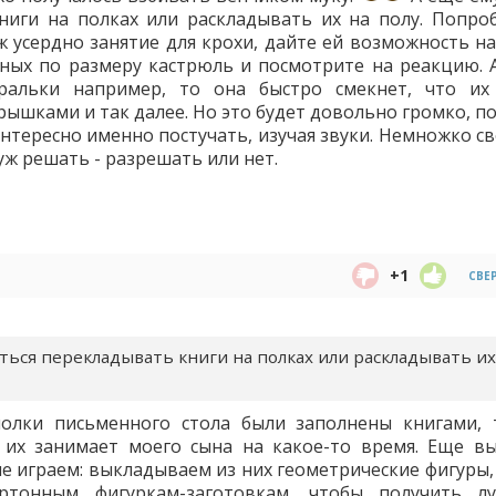
иги на полках или раскладывать их на полу. Попроб
уж усердно занятие для крохи, дайте ей возможность н
зных по размеру кастрюль и посмотрите на реакцию. А
ральки например, то она быстро смекнет, что и
рышками и так далее. Но это будет довольно громко, п
интересно именно постучать, изучая звуки. Немножко с
 уж решать - разрешать или нет.
+1
СВЕ
ться перекладывать книги на полках или раскладывать их
лки письменного стола были заполнены книгами, 
 их занимает моего сына на какое-то время. Еще в
не играем: выкладываем из них геометрические фигуры,
артонным фигуркам-заготовкам, чтобы получить л