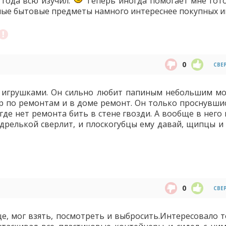
 года всю изучил.
Теперь иногда помогает мне гото
ные бытовые предметы намного интереснее покупных и
0
СВЕ
т игрушками. Он сильно любит папиным небольшим м
ер по ремонтам и в доме ремонт. Он только проснувшис
где нет ремонта бить в стене гвозди. А вообще в него
релькой сверлит, и плоскогубцы ему давай, щипцы и т.
0
СВЕ
, мог взять, посмотреть и выбросить.Интересовало то