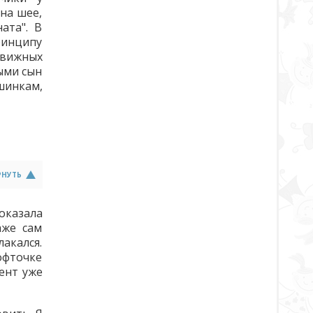
на шее,
ата". В
ринципу
движных
ыми сын
шинкам,
РНУТЬ
оказала
аже сам
лакался.
кофточке
мент уже