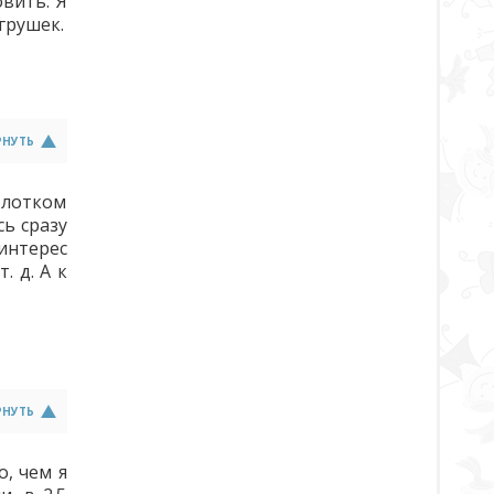
вить. Я
грушек.
РНУТЬ
олотком
ь сразу
 интерес
 д. А к
РНУТЬ
, чем я