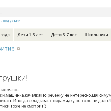
ть подгузники
 года
Дети 1-3 лет
Дети 3-7 лет
Школьники
витие
грушки!
 их очень
и,машинка,качалка!Но ребенку не интересно,максимум
влекать.Иногда складывает пирамидку,но тоже не долго!
ики тоже не смотрит((