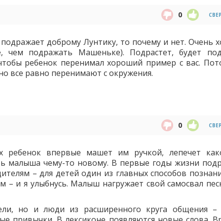
0
СВЕ
подражает доброму Лунтику, то почему и нет. Очень 
е, чем подражать Машеньке). Подрастет, будет по
 чтобы ребенок перенимал хороший пример с вас. Пот
нно все равно перенимают с окружения.
0
СВЕ
х ребенок впервые машет им ручкой, лепечет как
ть малыша чему-то новому. В первые годы жизни под
ителям – для детей один из главных способов познани
м – и я улыбнусь. Малыш нагружает свой самосвал песк
ели, но и люди из расширенного круга общения – 
ые привычки. В лексиконе появляются новые слова. В