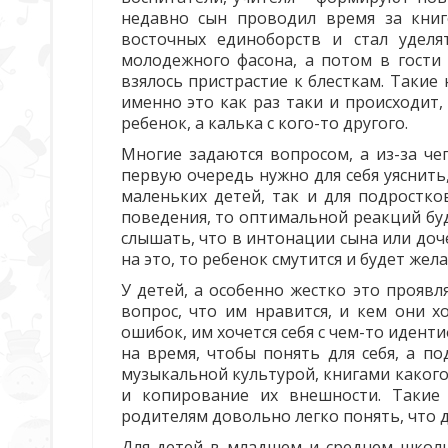
недавно сын проводил время за книг
восточных единоборств и стал удел
молодежного фасона, а потом в гости 
взялось пристрастие к блесткам. Такие
именно это как раз таки и происходит,
ребенок, а калька с кого-то другого.
Многие задаются вопросом, а из-за че
первую очередь нужно для себя уяснить
маленьких детей, так и для подростко
поведения, то оптимальной реакций бу
слышать, что в интонации сына или доч
на это, то ребенок смутится и будет жел
У детей, а особенно жестко это проявл
вопрос, что им нравится, и кем они х
ошибок, им хочется себя с чем-то иден
на время, чтобы понять для себя, а п
музыкальной культурой, книгами каког
и копирование их внешности. Такие 
родителям довольно легко понять, что дл
Для детей в младшем и среднем школ