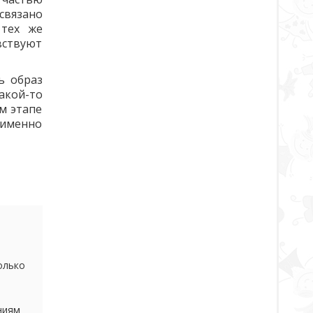
связано
 тех же
вствуют
ь образ
акой-то
м этапе
 именно
олько
ниям