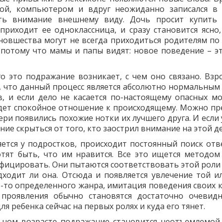
ой, компьютером и вдруг неожиданно записался в
ять внимание внешнему виду. Дочь просит купить
приходит ее одноклассница, и сразу становится ясно,
 новшества могут не всегда приходиться родителям по 
 потому что мамы и папы видят: новое поведение – эт
го это подражание возникает, с чем оно связано. Взр
, что данный процесс является абсолютно нормальным 
в, и если дело не касается по-настоящему опасных м
дет спокойное отношение к происходящему. Можно пр
ери появились похожие нотки их лучшего друга. И если
ание скрыться от того, кто заострил внимание на этой д
яется у подростков, происходит постоянный поиск отв
отят быть, что им нравится. Все это ищется методом
тифицировать. Они пытаются соответствовать этой роли
одходит ли она. Отсюда и появляется увлечение той и
о-то определенного жанра, имитация поведения своих 
проявления обычно становятся достаточно очевид
я ребенка сейчас на первых ролях и куда его тянет.
ьном возрасте подражание становится неотъемлемой