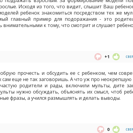
о подражать взрослым. За формирование модели по
ослые. Исходя из того, что видит, слышит Ваш ребенок
моделей ребенок знакомиться посредством тех же мул
амый главный пример для подоражания - это родите
 внимательными к тому, что смотрит и слушает ребено
+1
СВЕ
добрую прочесть и обсудить ее с ребенком, чем совр
 сам еще не так заговоришь. А что уж про неокрепшую 
ачастую родители и рады, включили мульты, дите зан
льты нужно обсуждать, объяснять их смысл, чтоб реб
ные фразы, а учился размышлять и делать выводы.
0
СВЕ