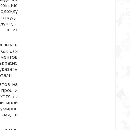
 секцию
 одежду
 откуда
душе, а
о не их
ослым в
как для
оментов
екрасно
 указать
етали.
етов на
 проб и
 хотя бы
ли иной
кумиров
ными, и
 частью