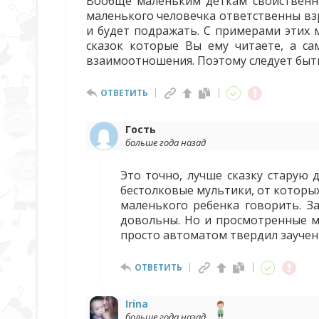
Вообще маленьким деткам свойственн
маленького человечка ответственны взр
и будет подражать. С примерами этих 
сказок которые Вы ему читаете, а с
взаимоотношения. Поэтому следует быть
ОТВЕТИТЬ
Гость
больше года назад
Это точно, лучше сказку старую 
бестолковые мультики, от которых
маленького ребенка говорить. З
довольны. Но и просмотренные му
просто автоматом твердил заучен
ОТВЕТИТЬ
Irina
больше года назад