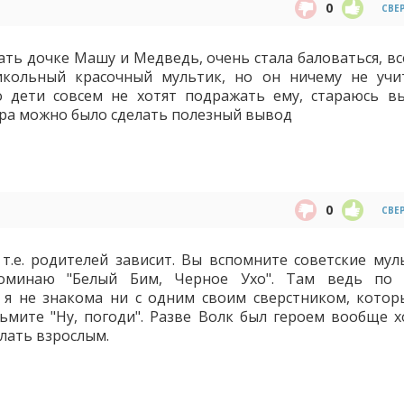
0
СВЕ
ть дочке Машу и Медведь, очень стала баловаться, вс
кольный красочный мультик, но он ничему не учи
о дети совсем не хотят подражать ему, стараюсь в
ра можно было сделать полезный вывод
0
СВЕ
, т.е. родителей зависит. Вы вспомните советские мул
оминаю "Белый Бим, Черное Ухо". Там ведь по 
 я не знакома ни с одним своим сверстником, котор
ьмите "Ну, погоди". Разве Волк был героем вообще х
лать взрослым.