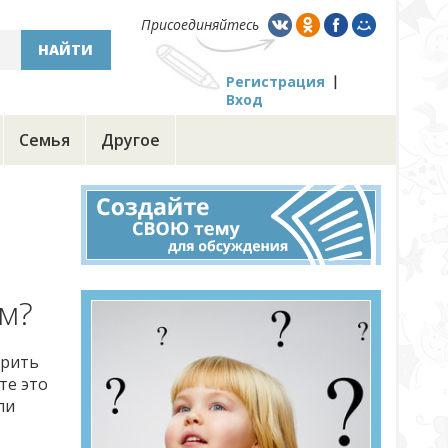
Присоединяйтесь
НАЙТИ
Регистрация
Вход
Семья
Другое
м?
орить
те это
ли