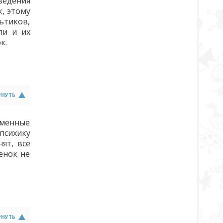
ведения
, этому
ьтиков,
ли и их
к.
РНУТЬ
еменные
психику
ят, все
енок не
РНУТЬ