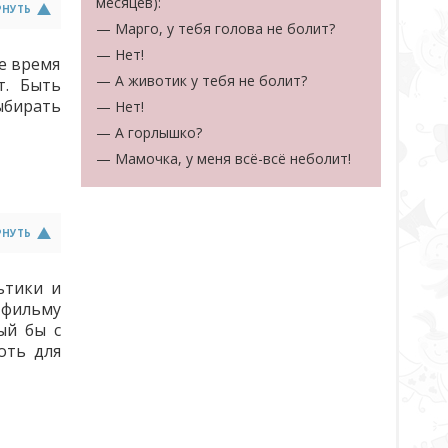
месяцев):
РНУТЬ
— Марго, у тебя голова не болит?
— Нет!
е время
— А животик у тебя не болит?
т. Быть
ыбирать
— Нет!
— А горлышко?
— Мамочка, у меня всё-всё неболит!
РНУТЬ
ьтики и
фильму
ый бы с
оть для