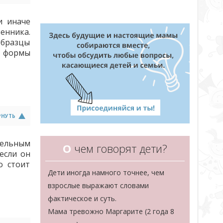
и иначе
енника.
образцы
е формы
РНУТЬ
тельным
О
чем говорят дети?
если он
о стоит
Дети иногда намного точнее, чем
взрослые выражают словами
фактическое и суть.
Мама тревожно Маргарите (2 года 8