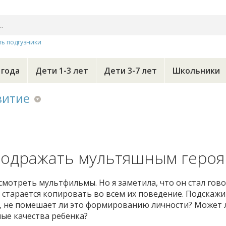
ть подгузники
 года
Дети 1-3 лет
Дети 3-7 лет
Школьники
витие
 подражать мультяшным героя
 смотреть мультфильмы. Но я заметила, что он стал гов
старается копировать во всем их поведение. Подскажи
а, не помешает ли это формированию личности? Может 
ые качества ребенка?