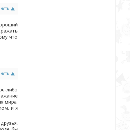
РНУТЬ
хороший
дражать
ому что
РНУТЬ
ое-либо
ражание
я мира.
ом, и я
друзья,
роде бы