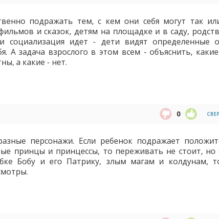
венно подражать тем, с кем они себя могут так ил
ильмов и сказок, детям на площадке и в саду, родств
и социализация идет - дети видят определенные 
я. А задача взрослого в этом всем - объяснить, каки
ы, а какие - нет.
0
СВЕ
азные персонажи. Если ребенок подражает положи
рые принцы и принцессы, то переживать не стоит, но 
убке Бобу и его Патрику, злым магам и колдунам, т
смотры.