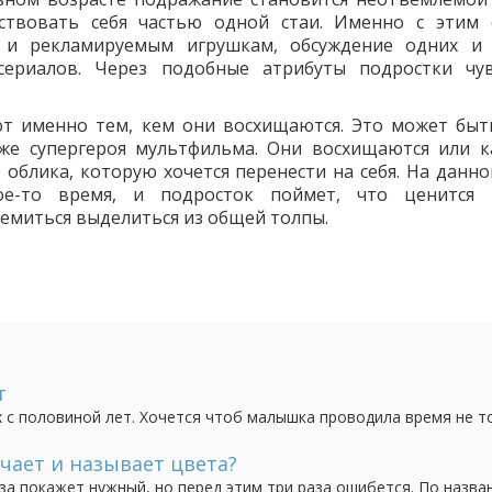
ствовать себя частью одной стаи. Именно с этим 
 и рекламируемым игрушкам, обсуждение одних и
ериалов. Через подобные атрибуты подростки чу
т именно тем, кем они восхищаются. Это может быт
 же супергероя мультфильма. Они восхищаются или к
облика, которую хочется перенести на себя. На данно
ое-то время, и подросток поймет, что ценится
ремиться выделиться из общей толпы.
т
 с половиной лет. Хочется чтоб малышка проводила время не т
чает и называет цвета?
аза покажет нужный, но перед этим три раза ошибется. По назва