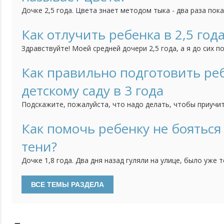
Дочке 2,5 года. Цвета знает методом тыка - два раза пок
три раза ошибется. По названиям также теряется: красный
все остальные у нее синий, оранжевый. На наводящие воп
Как отлучить ребенка в 2,5 года
цвет как солнышко - отвечает "желтый" и др.). Воспитатель
Здравствуйте! Моей средней дочери 2,5 года, а я до сих п
груди. Забеременела младшей, когда ей было 11 месяцев, 
бросит. Всю беременность прососала, не отвыкла она и п
Как правильно подготовить реб
(третье кесарево) и даже. когда нас с малышкой на 10 дней
детскому саду в 3 года
Подскажите, пожалуйста, что надо делать, чтобы приучит
самостоятельности? Нам скоро уже будет 3 годика и мы с
сад, поскольку мне пора уже выходить на работу. Хотелос
Как помочь ребенку не бояться
ребенок уже мог самостоятельно кушать, садиться на горш
тени?
Дочке 1,8 года. Два дня назад гуляли на улице, было уже 
обращать внимание на свою тень, плакать и проситься на
поиграть с тенью, потрогать и т.д. не помогли. И вот уже
дома - как только видит тень, сразу бежит на диван, на стул