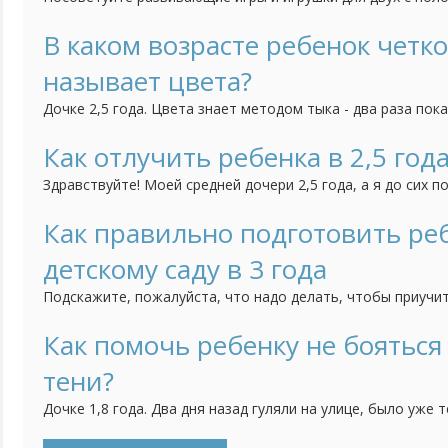
малышка проводила время не только с удовольствием, но 
В каком возрасте ребенок четко
называет цвета?
Дочке 2,5 года. Цвета знает методом тыка - два раза пок
три раза ошибется. По названиям также теряется: красный
все остальные у нее синий, оранжевый. На наводящие воп
Как отлучить ребенка в 2,5 года
цвет как солнышко - отвечает "желтый" и др.). Воспитатель
Здравствуйте! Моей средней дочери 2,5 года, а я до сих п
груди. Забеременела младшей, когда ей было 11 месяцев, 
бросит. Всю беременность прососала, не отвыкла она и п
Как правильно подготовить реб
(третье кесарево) и даже. когда нас с малышкой на 10 дней
детскому саду в 3 года
Подскажите, пожалуйста, что надо делать, чтобы приучит
самостоятельности? Нам скоро уже будет 3 годика и мы с
сад, поскольку мне пора уже выходить на работу. Хотелос
Как помочь ребенку не бояться
ребенок уже мог самостоятельно кушать, садиться на горш
тени?
Дочке 1,8 года. Два дня назад гуляли на улице, было уже 
обращать внимание на свою тень, плакать и проситься на