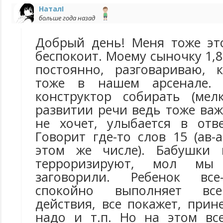
НаталI
больше года назад
Добрый день! Меня тоже эт
беспокоит. Моему сыночку 1,8
постоянно, разговариваю, 
тоже в нашем арсенале.
конструктор собирать (мел
развитии речи ведь тоже важ
не хочет, улыбается в отв
Говорит где-то слов 15 (ав-а
этом же числе). Бабушки
терроризируют, мол м
заговорили. Ребенок все
спокойно выполняет вс
действия, все покажет, прине
надо и т.п. Но на этом вс