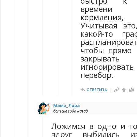
быстро к о
времени у
кормления
Учитывая это
какой-то гр
распланиро
чтобы прямо 
закрыват
игнорироват
перебор.
ОТВЕТИТЬ
Мама_Лора
больше года назад
Ложимся в одно и то
вдруг выбились и