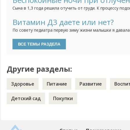
Беспокойные ночи при отлучен
теперь не знаю стоить ли делать процедуру серебрения или
Сына в 1,3 года решила отучить от груди. К процессу подо
тем спокойнее. Сначала просто отучила от себя, отправл
несколько часов оставляя его одного, потом на полдня. 
Витамин Д3 даете или нет?
дневные кормления уменьшились до "вокруг сна", ночью раз
По совету педиатра первую зиму жизни малышки я давала
водорастворимой форме. Недавно были на плановом прием
давать витамин Д3. Особенностей развития нет, анализы 
делать, если ребенку уже 2 года и гуляем регулярно?
Другие разделы:
Здоровье
Питание
Развитие
Воспи
Детский сад
Покупки