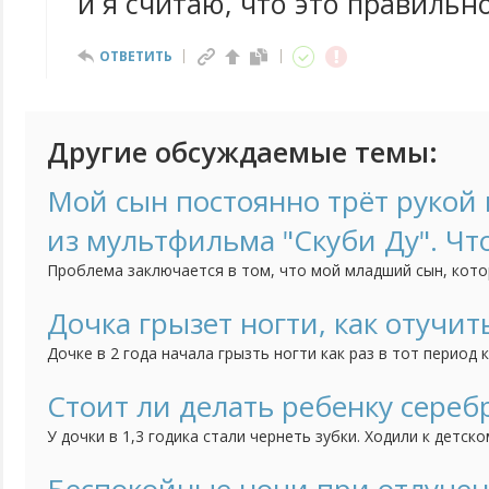
и я считаю, что это правильно
ОТВЕТИТЬ
Другие обсуждаемые темы:
Мой сын постоянно трёт рукой н
из мультфильма "Скуби Ду". Чт
Проблема заключается в том, что мой младший сын, кото
трёт нос, когда строго с ним разговариваешь. Это начало
как он начал посещать детский сад. Психолог говорит, чт
Дочка грызет ногти, как отучит
но мне страшно за своё чадо. Может быть у кого-нибудь б
Дочке в 2 года начала грызть ногти как раз в тот период 
ребенка, дочка братика очень любит, ревности нет, всяче
как вариант думаю может появление брата так повлияло, 
Стоит ли делать ребенку сереб
привычка грызть ногти. Сейчас дочке 3 года, а привычка вс
У дочки в 1,3 годика стали чернеть зубки. Ходили к детск
сказала попробовать начать чистить зубки, если нечего
сделать серебрение. Зубки мы чистим, но результат меня 