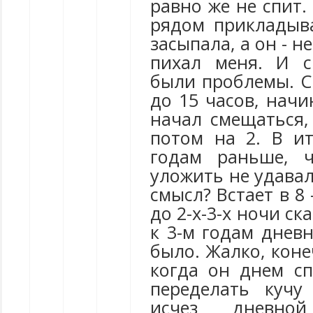
равно же не спит.
рядом прикладыва
засыпала, а он - н
пихал меня. И 
были проблемы. С
до 15 часов, начи
начал смещаться,
потом на 2. В ит
годам раньше, 
уложить не удавал
смысл? Встает в 8 
до 2-х-3-х ночи ск
к 3-м годам дневн
было. Жалко, конеч
когда он днем с
переделать кучу
исчез дневно