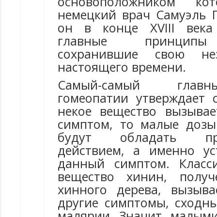
основоположником кот
немецкий врач Самуэль 
он в конце XVIII века
главные принципы 
сохранившие свою не
настоящего времени.
Самый-самый глав
гомеопатии утверждает 
некое вещество вызыва
симптом, то малые дозы
будут обладать про
действием, а именно ус
данный симптом. Класс
вещество хинин, полу
хинного дерева, вызыв
другие симптомы, сходн
малярии. Значит, малым