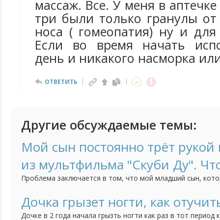
массаж. Все. У меня в аптечке
три были только гранулы от
носа ( гомеопатия) ну и для
Если во время начать испо
день и никакого насморка ил
ОТВЕТИТЬ
Другие обсуждаемые темы:
Мой сын постоянно трёт рукой н
из мультфильма "Скуби Ду". Чт
Проблема заключается в том, что мой младший сын, кото
трёт нос, когда строго с ним разговариваешь. Это начало
как он начал посещать детский сад. Психолог говорит, чт
Дочка грызет ногти, как отучит
но мне страшно за своё чадо. Может быть у кого-нибудь б
Дочке в 2 года начала грызть ногти как раз в тот период 