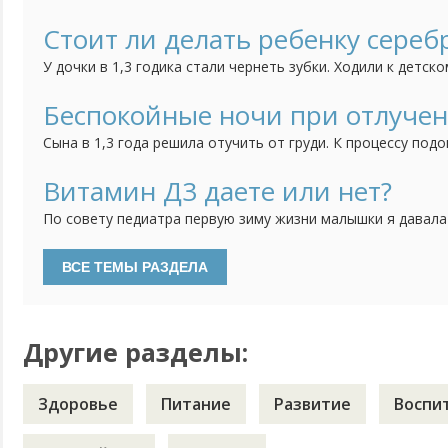
ребенка, дочка братика очень любит, ревности нет, всяче
как вариант думаю может появление брата так повлияло, 
Стоит ли делать ребенку сереб
привычка грызть ногти. Сейчас дочке 3 года, а привычка вс
У дочки в 1,3 годика стали чернеть зубки. Ходили к детск
сказала попробовать начать чистить зубки, если нечего
сделать серебрение. Зубки мы чистим, но результат меня 
Беспокойные ночи при отлучен
теперь не знаю стоить ли делать процедуру серебрения или
Сына в 1,3 года решила отучить от груди. К процессу подо
тем спокойнее. Сначала просто отучила от себя, отправл
несколько часов оставляя его одного, потом на полдня. 
Витамин Д3 даете или нет?
дневные кормления уменьшились до "вокруг сна", ночью раз
По совету педиатра первую зиму жизни малышки я давала
водорастворимой форме. Недавно были на плановом прием
давать витамин Д3. Особенностей развития нет, анализы 
делать, если ребенку уже 2 года и гуляем регулярно?
Другие разделы:
Здоровье
Питание
Развитие
Воспи