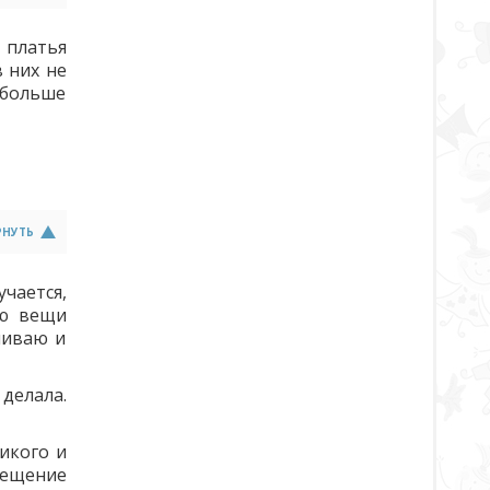
 платья
в них не
 больше
РНУТЬ
чается,
аю вещи
чиваю и
делала.
икого и
вещение