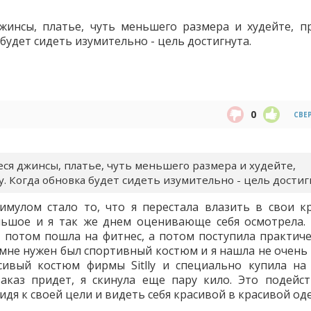
инсы, платье, чуть меньшего размера и худейте, п
будет сидеть изумительно - цель достигнута.
0
СВЕ
ся джинсы, платье, чуть меньшего размера и худейте,
. Когда обновка будет сидеть изумительно - цель достиг
имулом стало то, что я перестала влазить в свои к
льшое и я так же днем оценивающе себя осмотрела. 
, потом пошла на фитнес, а потом поступила практиче
 мне нужен был спортивный костюм и я нашла не очень 
сивый костюм фирмы Sitlly и специально купила на
каз придет, я скинула еще пару кило. Это подейст
дя к своей цели и видеть себя красивой в красивой од