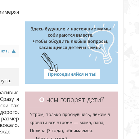
римеряя
РНУТЬ
нута.
расивые
О
чем говорят дети?
Сразу я
ски так
дорого,
Утром, только проснувшись, лежим в
 размер
кровати все втроем — мама, папа,
вовало,
Полина (3 года), обнимаемся.
ежде.
— Мама, ты моя?