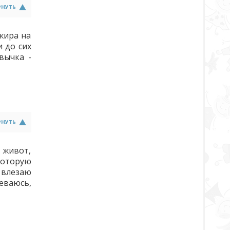
РНУТЬ
жира на
 до сих
вычка -
РНУТЬ
 живот,
 которую
е влезаю
деваюсь,