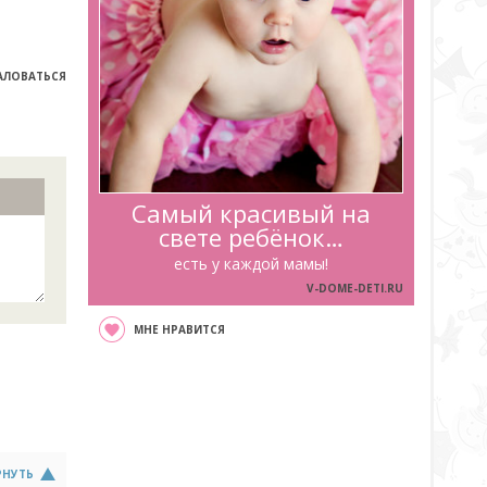
ЛОВАТЬСЯ
Самый красивый на
свете ребёнок…
есть у каждой мамы!
V-DOME-DETI.RU
МНЕ НРАВИТСЯ
РНУТЬ