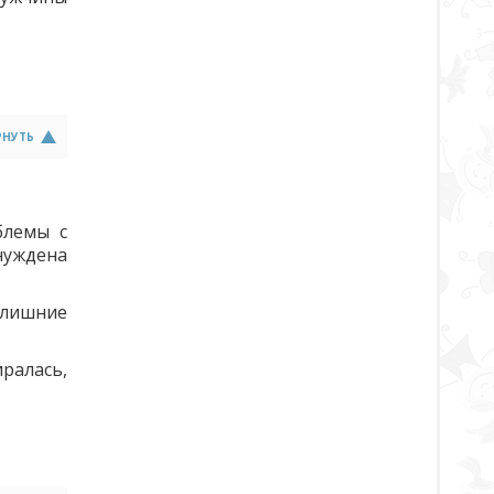
РНУТЬ
блемы с
нуждена
 лишние
ралась,