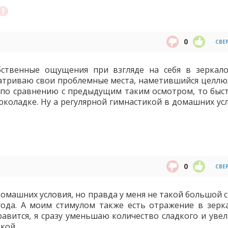
0
СВЕ
ственные ощущения при взгляде на себя в зеркало
атриваю свои проблемные места, наметившийся целлю
 по сравнению с предыдущим таким осмотром, то быс
шоколадке. Ну а регулярной гимнастикой в домашних ус
0
СВЕ
омашних условия, но правда у меня не такой большой с
 года. А моим стимулом также есть отражение в зерка
равится, я сразу уменьшаю количество сладкого и уве
кой.