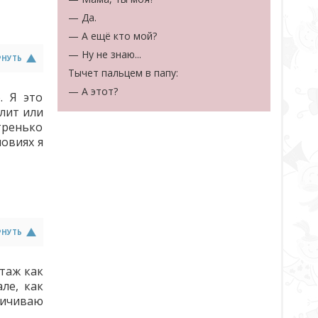
— Да.
— А ещё кто мой?
— Ну не знаю...
РНУТЬ
Тычет пальцем в папу:
— А этот?
. Я это
лит или
тренько
ловиях я
РНУТЬ
таж как
ле, как
личиваю