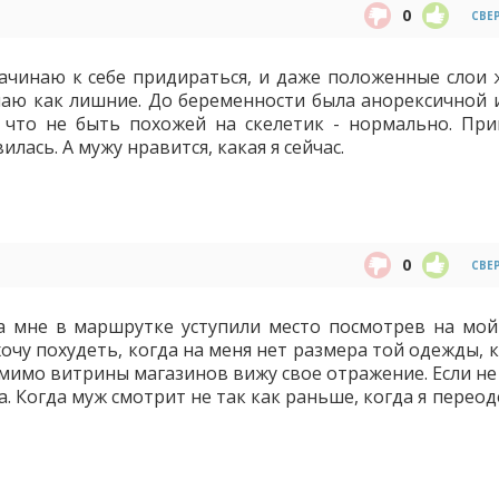
0
СВЕ
 начинаю к себе придираться, и даже положенные слои 
аю как лишние. До беременности была анорексичной и
 что не быть похожей на скелетик - нормально. При
лась. А мужу нравится, какая я сейчас.
0
СВЕ
да мне в маршрутке уступили место посмотрев на мой
хочу похудеть, когда на меня нет размера той одежды,
я мимо витрины магазинов вижу свое отражение. Если н
. Когда муж смотрит не так как раньше, когда я перео