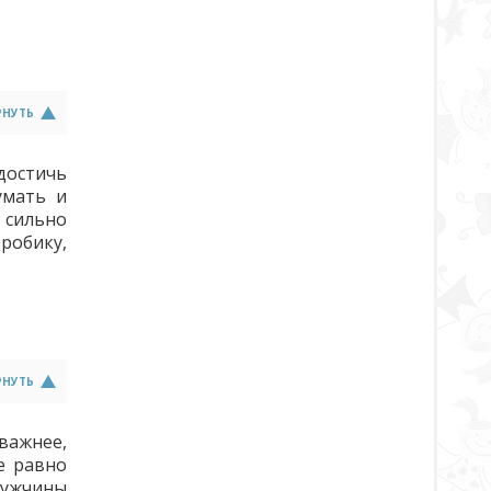
РНУТЬ
достичь
умать и
о сильно
эробику,
РНУТЬ
важнее,
е равно
мужчины