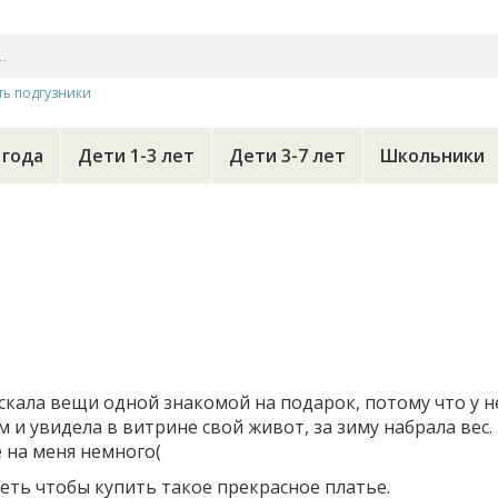
ть подгузники
 года
Дети 1-3 лет
Дети 3-7 лет
Школьники
скала вещи одной знакомой на подарок, потому что у н
 и увидела в витрине свой живот, за зиму набрала вес.
 на меня немного(
деть чтобы купить такое прекрасное платье.