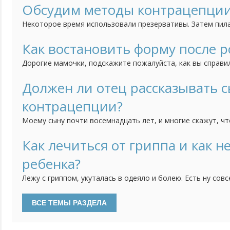
работаем, но я всегда нахожу пару часов для спорт зала, 
Обсудим методы контрацепци
работе или придумывает еще какие-то оправдания. Я пыта
Некоторое время использовали презервативы. Затем пил
"Микрогинон", но пришлось прекратить, т.к. проявлялись 
поставила простую Т-образную спираль. После того как 
Как востановить форму после 
проблемы по "женской части", гинеколог рекомендует м
Дорогие мамочки, подскажите пожалуйста, как вы справи
систему...
родов. Я уже поправилась на 15 кг, а еще только на вось
переживать, что потом не смогу скинуть набранный ранее
Должен ли отец рассказывать 
упражнения вы делали ? На каких диетах сидели ? Буду оче
контрацепции?
Моему сыну почти восемнадцать лет, и многие скажут, чт
нынешние дети о сексе знают уже все. Благо есть интерне
но не о контрацепции. Я считаю, что во избежание непр
Как лечиться от гриппа и как н
должен поговорить с сыном о методах контрацепции и з
ребенка?
неприятных...
Лежу с гриппом, укуталась в одеяло и болею. Есть ну сов
периодически температуру сбиваю, смотрю по планшету се
болит и суставы ломит. Чем грипп правильно лечить? Как
способы вы можете посоветовать? И главное - маленькие д