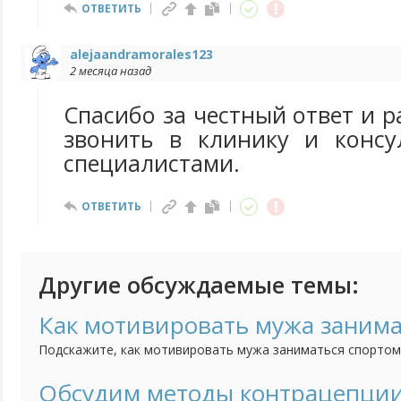
ОТВЕТИТЬ
alejaandramorales123
2 месяца назад
Спасибо за честный ответ и р
звонить в клинику и консу
специалистами.
ОТВЕТИТЬ
Другие обсуждаемые темы:
Как мотивировать мужа занима
Подскажите, как мотивировать мужа заниматься спортом?
занимаюсь спортом с самого детства, танцы, гимнастика,
работаем, но я всегда нахожу пару часов для спорт зала, 
Обсудим методы контрацепци