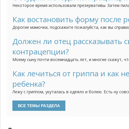
работе или придумывает еще какие-то оправдания. Я пыта
Некоторое время использовали презервативы. Затем пил
"Микрогинон", но пришлось прекратить, т.к. проявлялись 
поставила простую Т-образную спираль. После того как 
Как востановить форму после 
проблемы по "женской части", гинеколог рекомендует м
Дорогие мамочки, подскажите пожалуйста, как вы справи
систему...
родов. Я уже поправилась на 15 кг, а еще только на вось
переживать, что потом не смогу скинуть набранный ранее
Должен ли отец рассказывать 
упражнения вы делали ? На каких диетах сидели ? Буду оче
контрацепции?
Моему сыну почти восемнадцать лет, и многие скажут, чт
нынешние дети о сексе знают уже все. Благо есть интерне
но не о контрацепции. Я считаю, что во избежание непр
Как лечиться от гриппа и как н
должен поговорить с сыном о методах контрацепции и з
ребенка?
неприятных...
Лежу с гриппом, укуталась в одеяло и болею. Есть ну сов
периодически температуру сбиваю, смотрю по планшету се
болит и суставы ломит. Чем грипп правильно лечить? Как
способы вы можете посоветовать? И главное - маленькие д