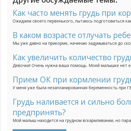
Как часто менять грудь при ко
Ожидаем своего первенького, пытаюсь подготовиться ка
грудью (очень надеюсь, что все будет хорошо), но встре
кто-то советует менять грудь на каждое кормление, кто-т
В каком возрасте отлучать ребе
часа, через 2 или даже через 3 кормления). Как понять что
Мы уже давно на прикорме, начинаю задумываться до ск
кормить грудью? В каком возрасте и почему перестали к
Как увеличить количество груд
Девочки! Очень нужна ваша помощь. Моей малышке нет ещ
что у меня очень мало молока. Она слабо поправляется, п
Помогите, пожалуйста, советами - как увеличить просты
Прием ОК при кормлении гру
молока? Может быть кто-то сталкивался с такой пробле
У меня уже была незапланированная беременность при ГВ
решила предохраняться более надежным методом. Была на
попросила ее подобрать мне ОК для кормящих. Она пред
Грудь наливается и сильно бол
Экслютон. Хочу спросить, может, кто-то принимал такие?
предпринять?
как...
Мой малыш находится на грудном вскармливании, но пара
месяца я знакомлю его со взрослой пищей. Поначалу зам