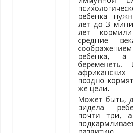
иммунной с
психологиче
ребенка нужн
лет до 3 мини
лет кормили
средние в
соображен
ребенка, 
беременеть.
африканских
поздно кормят
же цели.
Может быть, д
видела ребе
почти три, 
подкармлива
развитию