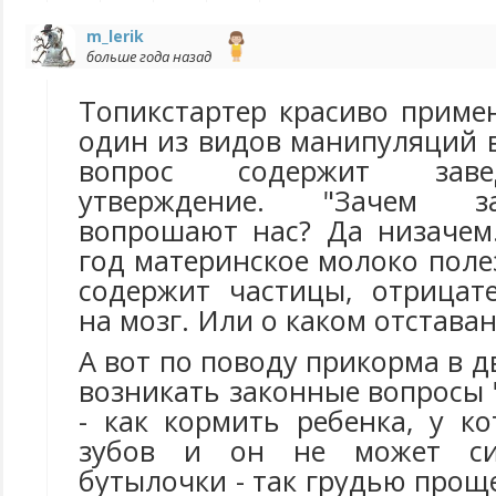
m_lerik
больше года назад
Топикстартер красиво приме
один из видов манипуляций 
вопрос содержит зав
утверждение. "Зачем з
вопрошают нас? Да низачем.
год материнское молоко полез
содержит частицы, отрица
на мозг. Или о каком отстава
А вот по поводу прикорма в дв
возникать законные вопросы "
- как кормить ребенка, у к
зубов и он не может си
бутылочки - так грудью проще