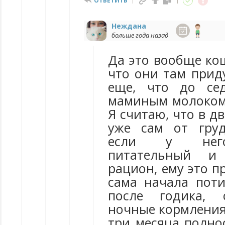
ОТВЕТИТЬ
Неждана
больше года назад
Да это вообще ко
что они там прид
еще, что до се
маминым молоком
Я считаю, что в д
уже сам от груд
если у него
питательный и 
рацион, ему это п
сама начала поти
после годика, 
ночные кормления.
три месяца полно