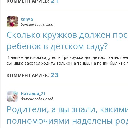
21
КОММЕНТАРИЕВ:
tanya
больше года назад
Сколько кружков должен по
ребенок в детском саду?
В нашем детском саду есть три кружка для деток: танцы, пен
сынишка захотел ходить только на танцы, на пении был - не
пока его не интересует. Но вот не так давно ему и танцы пер
23
что долго не ходил в садик, к тому же там не...
КОММЕНТАРИЕВ:
Наталья_21
больше года назад
Родители, а вы знали, каким
полномочиями наделены ро