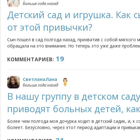
больше года назад
Детский сад и игрушка. Как 
от этой привычки?
Сын пошел в сад полгода назад, прихватив с собой мягкого 
обращала на это внимание. Но теперь это уже даже пробле
забыть медведя дома. Это истерика, слезы и тому подобное
19
идеален. Я бы особо не беспокоилась. Но нормально ли...
КОММЕНТАРИЕВ:
СветланаЛана
больше года назад
В нашу группу в детском сад
приводят больных детей, как
Более чем полгода моя дочурка ходит в детский садик, и, к 
болеет. Безусловно, через этот период адаптации и привыка
детки, и когда дочка у меня заболевает, то мы интенсивно 
полного выздоровления. Порой бывает по три недели сидим..