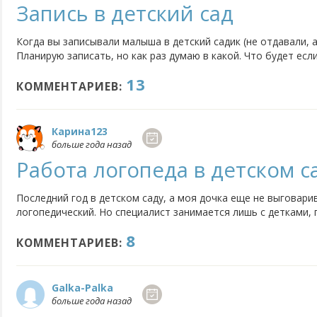
Запись в детский сад
Когда вы записывали малыша в детский садик (не отдавали, 
Планирую записать, но как раз думаю в какой. Что будет если
пойти в другой? И вообще, подскажите в данном вопросе по 
13
Нужно ли платить за запись в садик? Ребенку год.
КОММЕНТАРИЕВ:
Карина123
больше года назад
Работа логопеда в детском с
Последний год в детском саду, а моя дочка еще не выговарива
логопедический. Но специалист занимается лишь с детками
кружок. И то, работа в кружках посредственная. Место пол
8
силы 15. Логопед не работает над постановкой звуков, а...
КОММЕНТАРИЕВ:
Galka-Palka
больше года назад