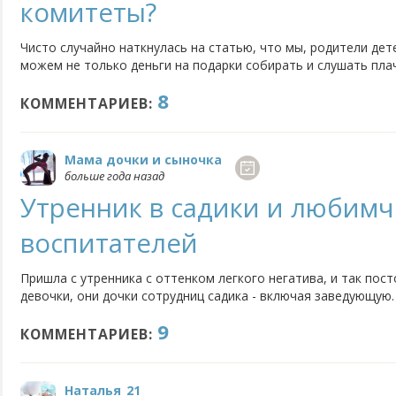
комитеты?
Чисто случайно наткнулась на статью, что мы, родители де
можем не только деньги на подарки собирать и слушать пла
нет бумаги», но и контролировать комиссионно работу того
8
саду, смотреть, а столько ли положили ребенку еды, сколько.
КОММЕНТАРИЕВ:
Мама дочки и сыночка
больше года назад
Утренник в садики и любим
воспитателей
Пришла с утренника с оттенком легкого негатива, и так посто
девочки, они дочки сотрудниц садика - включая заведующую
утренник есть три главные роли (новый год - три принцессы, 
9
осень - три девочки с корзинками и так далее). У других...
КОММЕНТАРИЕВ:
Наталья_21