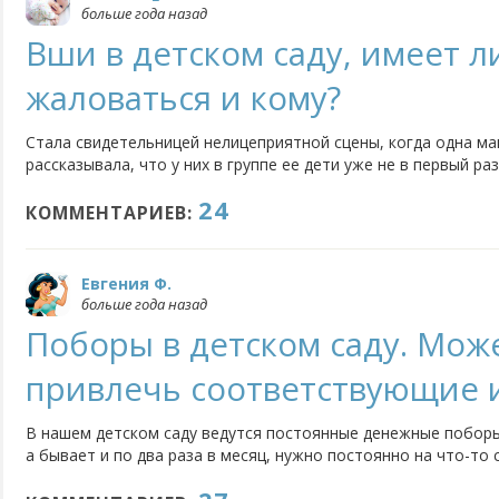
больше года назад
Вши в детском саду, имеет л
жаловаться и кому?
Стала свидетельницей нелицеприятной сцены, когда одна ма
рассказывала, что у них в группе ее дети уже не в первый ра
вши. Общение с медицинской сестрой, с ее слов, результата 
24
в наше время еще приходится бороться с такими паразитами
КОММЕНТАРИЕВ:
Евгения Ф.
больше года назад
Поборы в детском саду. Мож
привлечь соответствующие 
В нашем детском саду ведутся постоянные денежные поборы
а бывает и по два раза в месяц, нужно постоянно на что-то с
канц.товары, то на развивающие игры, то на моющие средства