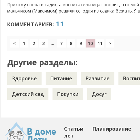
Прихожу вчера в садик, а воспитательница говорит, что мой
мальчиком (Максимом) решили сегодня из садика бежать. Я в
не знаю, как реагировать. Вдохнула-выдохнула, спрашиваю "
11
мне ответил, что это Максим придумал (Максим не отрицает, 
КОММЕНТАРИЕВ:
<
1
2
3
...
7
8
9
10
11
>
Другие разделы:
Здоровье
Питание
Развитие
Воспи
Детский сад
Покупки
Досуг
Статьи
Планирование
лет