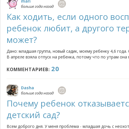
mari
больше года назад
Как ходить, если одного вос
ребенок любит, а другого те
может?
Дано: младшая группа, новый садик, моему ребенку 4,6 года. 
В апреле взяла отпуск на ребенка, потому что по утрам она 
не давала одеваться, а если я каким-то чудом ее одевала, 
20
доводила до сада, то не давала там себя раздевать.
КОММЕНТАРИЕВ:
Dasha
больше года назад
Почему ребенок отказываетс
детский сад?
Всем доброго дня. У меня проблема - младшая дочь с неохот