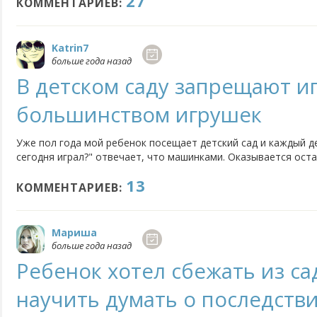
27
то еще на что-нибудь. Все это мы покупали и...
КОММЕНТАРИЕВ:
Katrin7
больше года назад
В детском саду запрещают и
большинством игрушек
Уже пол года мой ребенок посещает детский сад и каждый де
сегодня играл?" отвечает, что машинками. Оказывается ост
нельзя. Они так просто для показухи стоят, чтобы родители
13
разнообразие. Кошмар одним словом! А в ваших садах подоб
КОММЕНТАРИЕВ:
Мариша
больше года назад
Ребенок хотел сбежать из сад
научить думать о последстви