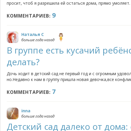
просит, чтоб я разрешила ей остаться дома, прямо умоляет.
играет с детьми и вечером, когда муж ее забирает, ее от иг
9
сталкивался с таким феноменом и что делать, чтоб ребенок..
КОММЕНТАРИЕВ:
Наталья C
больше года назад
В группе есть кусачий ребёно
делать?
Дочь ходит в детский сад не первый год и с огромным удово
но.Недавно к нам в группу пришла новая девочка,все конфли
помощи укусов.И я не преувеличиваю.Покусаны уже все дети.
7
держаться помногу дней.Собирались родителями, разговарива
КОММЕНТАРИЕВ:
inna
больше года назад
Детский сад далеко от дома: