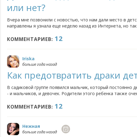
или нет?
Вчера мне позвонили с новостью, что нам дали место в детс
направлены я узнала еще неделю назад из Интернета, но так 
двух садиков, указанных мною в заявлении. Как оказалось, с
12
идти до которого минут 30 пешком, на транспорте - быстро, н
КОММЕНТАРИЕВ:
Iriska
больше года назад
Как предотвратить драки дет
В садиковой группе появился мальчик, который постоянно д
- и мальчиков, и девочек. Родители этого ребенка также оч
оправдывают свое чадо, обвиняя других в том, что это они
12
хотя это не так. Заведующая садиком и воспитатели...
КОММЕНТАРИЕВ:
Нежная
больше года назад