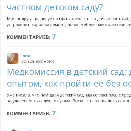
частном детском саду?
Моя подруга планирует отдать трехлетнюю дочь в частный де
устраивает: хороший ремонт, новая мебель, много интересны
небольшое количество детей, хорошие воспитатели и разн
7
обучения. Но вот питание нужно приносить с собой. Т.е. ребен
КОММЕНТАРИЕВ:
inna
больше года назад
Медкомиссия в детский сад:
опытом, как пройти ее без о
Уже писала, что нам дали детский сад, мы согласились с п
на удаленность садика от дома. После этого началось само
медкомиссии. В садике на эту процедуру нам дали три недел
7
удалось пройти, внимание, только одного (!) врача - хирурга, и
КОММЕНТАРИЕВ: