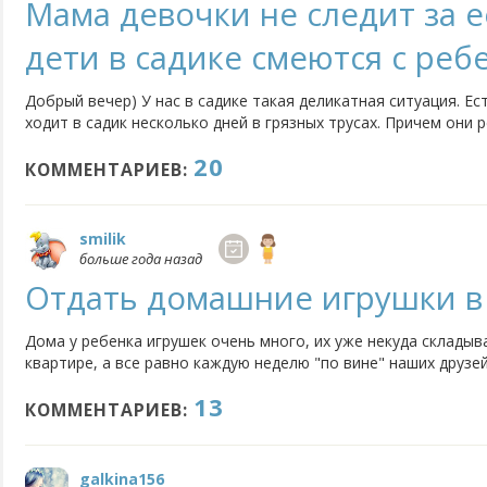
Мама девочки не следит за 
дети в садике смеются с реб
Добрый вечер) У нас в садике такая деликатная ситуация. Ес
ходит в садик несколько дней в грязных трусах. Причем они 
ребенка никто не моет на ночь, не меняет ей белье. А дети 
20
понимают- переодеваются во время тихого сна, обращают...
КОММЕНТАРИЕВ:
smilik
больше года назад
Отдать домашние игрушки в 
Дома у ребенка игрушек очень много, их уже некуда склады
квартире, а все равно каждую неделю "по вине" наших друзе
прибавляются. В саду, наоборот, ситуация другая: многие р
13
деньги на покупку игрушек, и в результате деткам играть...
КОММЕНТАРИЕВ:
galkina156