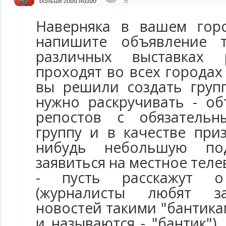
больше года назад
Наверняка в вашем гор
напишите объявление т
различных выставках
проходят во всех городах
вы решили создать групп
нужно раскручивать - об
репостов с обязательн
группу и в качестве при
нибудь небольшую под
заявиться на местное теле
- пусть расскажут 
(журналисты любят з
новостей такими "бантикам
и называются - "бантик"),