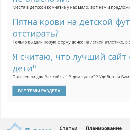
Места в детской комнатке у нас мало, вот нам и предложи
Идея понравилась, так как внизу можно поставить стол. 
должна быть безопасной. Нам предложили вот такую, но 
Пятна крови на детской фу
безопасна. Кому приходилось покупать...
отстирать?
Только выдали новую форму дочке на легкой атлетике, в 
теперь футболка в пятнах. Порошок не берет кровь, чем
Я считаю, что лучший сайт 
дети"
Полезен ли для Вас сайт - " В доме дети" ? Удобно ли Ва
него заходите и находите ли ответы на волнующие Вас в
улучшить на нём или изменить? Предлагайте что - либо и
высказывайтесь и давайте всё вместе обсудим.
Статьи
Планирование