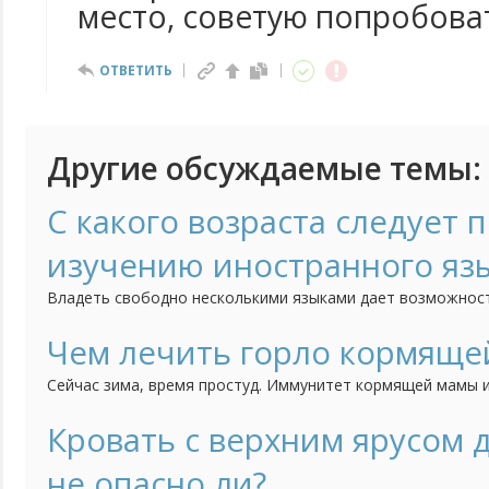
место, советую попробова
ОТВЕТИТЬ
Другие обсуждаемые темы:
С какого возраста следует 
изучению иностранного яз
Владеть свободно несколькими языками дает возможнос
себя не в родной языковой среде, но и создает дополни
образования и интересной работы. Считается, что до 5-т
Чем лечить горло кормяще
разы больше информации, чем в последующие...
Сейчас зима, время простуд. Иммунитет кормящей мамы и
недосыпов, потери килокалорий, а тут еще сезонные ОРВИ
тому же часто), как его лечить и укрепить? Ведь почти в
Кровать с верхним ярусом 
беременных и кормящих матерей".
не опасно ли?