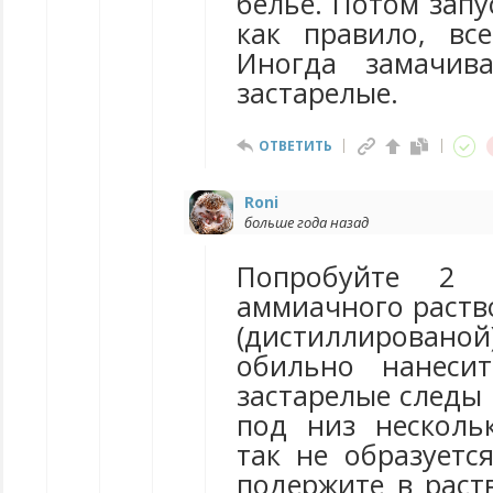
белье. Потом зап
как правило, все
Иногда замачив
застарелые.
ОТВЕТИТЬ
Roni
больше года назад
Попробуйте 2 
аммиачного раств
(дистиллирован
обильно нанеси
застарелые следы
под низ несколь
так не образуетс
подержите в раст