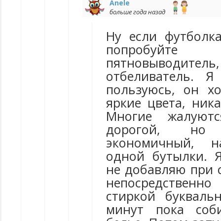
Anele
больше года назад
Ну если футболка
попробуй
пятновыводител
отбеливатель. 
пользуюсь, он х
яркие цвета, ник
Многие жалуют
дорогой, но
экономичный, н
одной бутылки. Я
не добавляю при 
непосредственно
стиркой букваль
минут пока соб