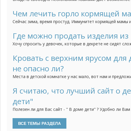
чувствовать себя не в родной языковой среде, но и созд
преимущества для получения образования и интересной р
Чем лечить горло кормящей м
5-ти лет ребенок способен усвоить в разы больше информ
Сейчас зима, время простуд. Иммунитет кормящей мамы и
постоянных недосыпов, потери килокалорий, а тут еще с
Если болит горло (к тому же часто), как его лечить и укр
Где можно продать изделия из
лекарства не предназначены "для беременных и кормящих
Хочу спросить у девочек, которые в декрете не сидят сло
Моя старшая дочка плетет из бисера деревья. Фотографи
группе, но пока никаких успехов по продаже нет. Поделит
Кровать с верхним ярусом для
продаете ручной работы. Если нельзя оставлять ссылки, то
не опасно ли?
Места в детской комнатке у нас мало, вот нам и предлож
верхним ярусом. Идея понравилась, так как внизу можно 
только в том, насколько она должна быть безопасной. Н
Я считаю, что лучший сайт о де
но я опасаюсь, действительно ли она безопасна. Кому при
дети"
Полезен ли для Вас сайт - " В доме дети" ? Удобно ли Ва
часто Вы на него заходите и находите ли ответы на вол
Вы подсказали улучшить на нём или изменить? Предлагайт
активно участвуйте, высказывайтесь и давайте всё вмест