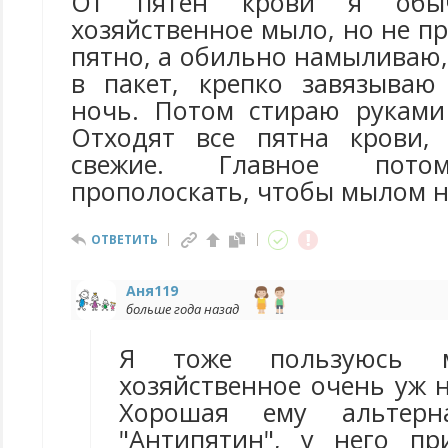
От пятен крови я обыч
хозяйственное мыло, но не 
пятно, а обильно намыливаю,
в пакет, крепко завязываю
ночь. Потом стираю руками
Отходят все пятна крови,
свежие. Главное пото
прополоскать, чтобы мылом н
ОТВЕТИТЬ
Аня119
больше года назад
Я тоже пользуюсь м
хозяйственное очень уж н
Хорошая ему альтер
"Антипятин", у него п