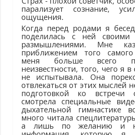
Страх - плохой советчик, осо
парализует сознание, уси
ощущения.
Когда перед родами я бесед
поделилась с ней своими
размышлениями. Мне ка
приближением того самого
меня больше всего пу
неизвестности, того, чего я 
не испытывала. Она порек
отвлекаться от этих мыслей 
подготовкой ко встречи
смотрела специальные виде
дыхательной гимнастике в
много читала спецлитературы
а лишь по желанию и н
информация, которую я 