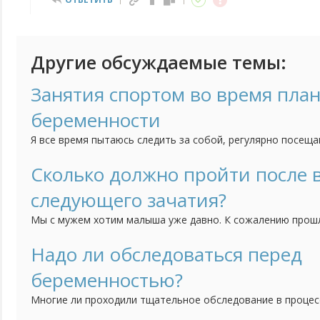
Другие обсуждаемые темы:
Занятия спортом во время пла
беременности
Я все время пытаюсь следить за собой, регулярно посещ
качаю пресс, бегаю. Сейчас решились с мужем на малыша
вести такой образ жизни если я пытаюсь забеременеть? Н
Сколько должно пройти после
еще до того как я узнаю, что я беременна?
следующего зачатия?
Мы с мужем хотим малыша уже давно. К сожалению прош
закончилась выкидышем на восьмой неделе. Было это пол 
считаете когда нам можно начинать пробовать снова?
Надо ли обследоваться перед
беременностью?
Многие ли проходили тщательное обследование в процес
беременности? И стоит ли вообще проводить такое меро