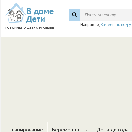
Например,
Как менять подгу
Планирование
Беременность
Дети до года