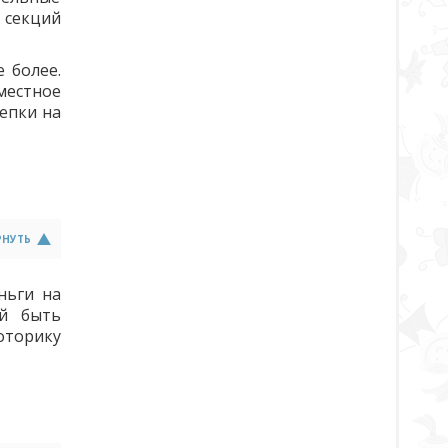
 секций
 более.
местное
епки на
РНУТЬ
ньги на
ей быть
оторику