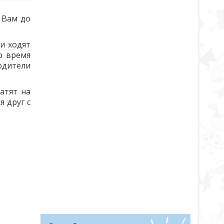
 Вам до
и ходят
о время
одители
атят на
я друг с