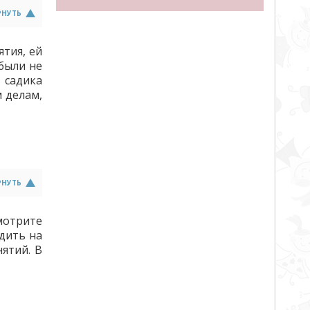
РНУТЬ
тия, ей
были не
 садика
м делам,
РНУТЬ
Смотрите
одить на
ятий. В