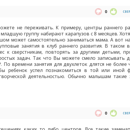
0
СВЕ
жете не переживать. К примеру, центры раннего ра
младшую группу набирают карапузов с 8 месяцев. Хотя
ышом может самостоятельно заниматься мама. А вот на
упповые занятия в клуб раннего развития. В таком в
с к сверстникам, повторять за другими детьми, пр
остых задач. Так что Вы можете смело записывать д
 По времени занятия для двухлеток длятся не более ч
обы ребенок успел познакомиться в той или иной 
ворческой деятельностью. Обычно малышам такие 
0
СВЕ
сещениях каких то либо центров. Все такие замеча