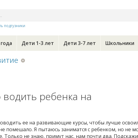
ть подгузники
 года
Дети 1-3 лет
Дети 3-7 лет
Школьники
витие
о водить ребенка на
 поводить ее на развивающие курсы, чтобы лучше освои
не помешало. Я пытаюсь заниматся с ребенком, но не мо
. Только не знаю, примут нас, нам почти два. Подскажит