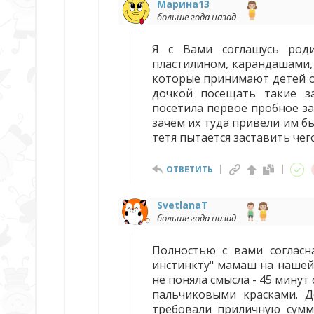
Марина13
больше года назад
Я с Вами соглашусь роди
пластилином, карандашами, 
которые принимают детей от
дочкой посещать такие за
посетила первое пробное з
зачем их туда привели им бы
тетя пытается заставить чег
ОТВЕТИТЬ
SvetlanaT
больше года назад
Полностью с вами согласна
инстинкту" мамаш на нашей
не поняла смысла - 45 минут
пальчиковыми красками. Д
требовали приличную сумму