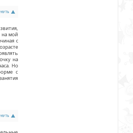
РНУТЬ
звития,
 на мой
чиная с
озрасте
оявлять
очку на
аса. Но
форме с
занятия
РНУТЬ
тельные