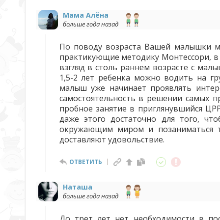
Мама Алёна
больше года назад
По поводу возраста Вашей малышки мо
практикующие методику Монтессори, в 
взгляд в столь раннем возрасте с мал
1,5-2 лет ребенка можно водить на гр
малыш уже начинает проявлять интере
самостоятельность в решении самых пр
пробное занятие в приглянувшийся ЦРР.
даже этого достаточно для того, чт
окружающим миром и позаниматься т
доставляют удовольствие.
ОТВЕТИТЬ
Наташа
больше года назад
До трет лет нет необходимости в по