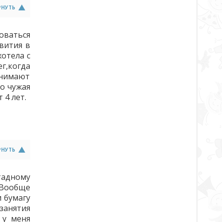
РНУТЬ
оваться
вития в
хотела с
г,когда
онимают
то чужая
 4 лет.
РНУТЬ
тадному
 Вообще
и бумагу
занятия
 у меня