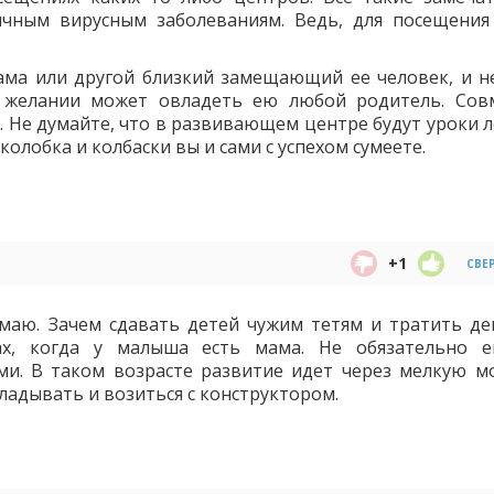
ичным вирусным заболеваниям. Ведь, для посещения
ама или другой близкий замещающий ее человек, и не
 желании может овладеть ею любой родитель. Сов
. Не думайте, что в развивающем центре будут уроки л
олобка и колбаски вы и сами с успехом сумеете.
+1
СВЕ
имаю. Зачем сдавать детей чужим тетям и тратить де
х, когда у малыша есть мама. Не обязательно 
ми. В таком возрасте развитие идет через мелкую м
ладывать и возиться с конструктором.