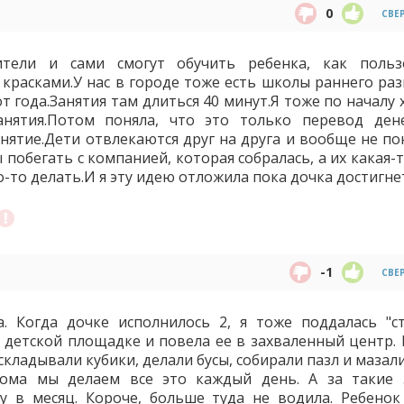
0
СВЕ
тели и сами смогут обучить ребенка, как польз
красками.У нас в городе тоже есть школы раннего раз
 года.Занятия там длиться 40 минут.Я тоже по началу 
нятия.Потом поняла, что это только перевод дене
анятие.Дети отвлекаются друг на друга и вообще не п
 побегать с компанией, которая собралась, а их какая-
о-то делать.И я эту идею отложила пока дочка достигнет
-1
СВЕ
. Когда дочке исполнилось 2, я тоже поддалась "с
 детской площадке и повела ее в захваленный центр.
 складывали кубики, делали бусы, собирали пазл и мазал
ома мы делаем все это каждый день. А за такие 
 в месяц. Короче, больше туда не водила. Ребенок