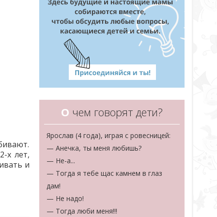
О
чем говорят дети?
Ярослав (4 года), играя с ровесницей:
бивают.
— Анечка, ты меня любишь?
-х лет,
— Не-а...
ивать и
— Тогда я тебе щас камнем в глаз
дам!
— Не надо!
— Тогда люби меня!!!