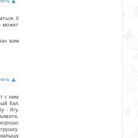
РНУТЬ
аться. У
- может
рач вам
РНУТЬ
т с ним
ый бал.
 - Ягу.
ъявите,
е хорошо
игрушку.
 малышу