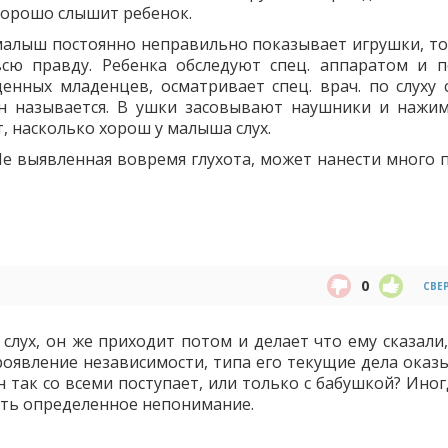
хорошо слышит ребенок.
 малыш постоянно неправильно показывает игрушки, то
сю правду. Ребенка обследуют спец. аппаратом и п
енных младенцев, осматривает спец. врач. по слуху с
он называется. В ушки засовывают наушники и нажи
, насколько хорош у малыша слух.
Не выявленная вовремя глухота, может нанести много 
0
СВЕ
слух, он же приходит потом и делает что ему сказали,
проявление независимости, типа его текущие дела оказ
н так со всеми поступает, или только с бабушкой? Ино
есть определенное непонимание.