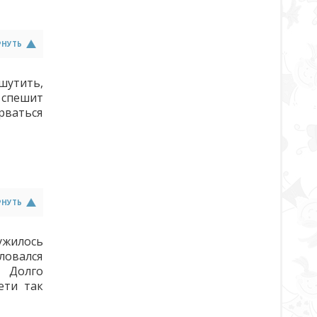
РНУТЬ
шутить,
е спешит
рваться
РНУТЬ
ужилось
ловался
. Долго
ети так