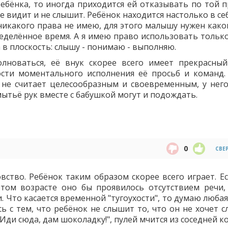
ебёнка, то иногда приходится ей отказывать по той п
е видит и не слышит. Ребёнок находится настолько в себ
никакого права не имею, для этого малышу нужен какой
ределённое время. А я имею право использовать только
в плоскость: слышу - понимаю - выполняю.
лноваться, её внук скорее всего имеет прекрасный
сти моментального исполнения её просьб и команд.
не считает целесообразным и своевременным, у него
мытьё рук вместе с бабушкой могут и подождать.
0
СВЕ
ство. Ребёнок таким образом скорее всего играет. Ес
этом возрасте оно бы проявилось отсутствием речи,
. Что касается временной "тугоухости", то думаю люба
сь с тем, что ребёнок не слышит то, что он не хочет 
ди сюда, дам шоколадку!", пулей мчится из соседней к