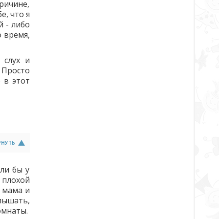
ричине,
е, что я
 - либо
 время,
 слух и
 Просто
 в этот
РНУТЬ
ли бы у
 плохой
я мама и
слышать,
омнаты.