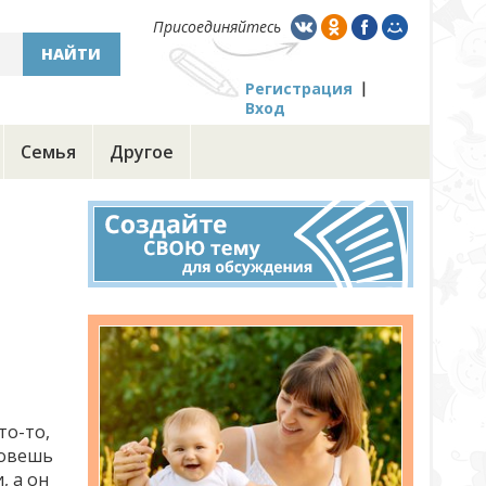
Присоединяйтесь
НАЙТИ
Регистрация
Вход
Семья
Другое
то-то,
зовешь
, а он