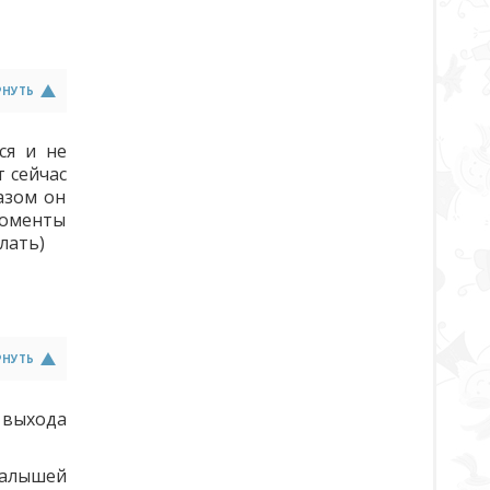
РНУТЬ
ся и не
т сейчас
азом он
моменты
лать)
РНУТЬ
 выхода
малышей