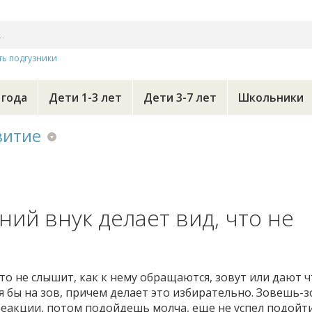
ть подгузники
 года
Дети 1-3 лет
Дети 3-7 лет
Школьники
витие
ний внук делает вид, что не
что не слышит, как к нему обращаются, зовут или дают ч
тя бы на зов, причем делает это избирательно. Зовешь-
реакции, потом подойдешь молча, еще не успел подойти