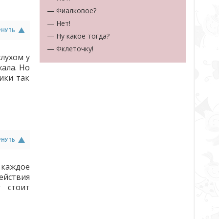
— Фиалковое?
— Нет!
РНУТЬ
— Ну какое тогда?
— Фклеточку!
слухом у
жала. Но
ики так
РНУТЬ
 каждое
ействия
т стоит