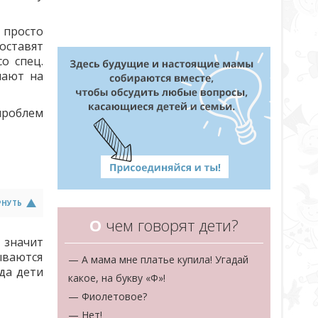
 просто
оставят
о спец.
мают на
проблем
РНУТЬ
О
чем говорят дети?
 значит
ываются
— А мама мне платье купила! Угадай
гда дети
какое, на букву «Ф»!
— Фиолетовое?
— Нет!