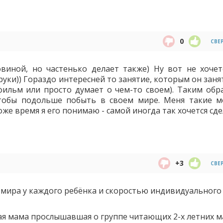
0
СВЕ
виной, но частенько делает также) Ну вот не хочет
уки)) Гораздо интересней то занятие, которым он заня
тфильм или просто думает о чем-то своем). Таким обр
чтобы подольше побыть в своем мире. Меня такие 
тоже время я его понимаю - самой иногда так хочется сде
+3
СВЕ
о мира у каждого ребёнка и скоростью индивидуального
ая мама прослышавшая о группе читающих 2-х летних 