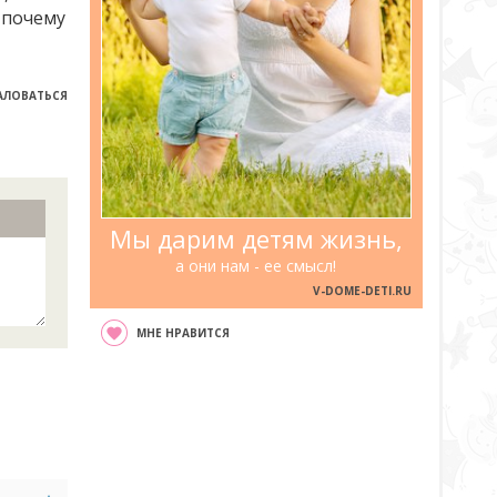
о почему
ЛОВАТЬСЯ
Мы дарим детям жизнь,
а они нам - ее смысл!
V-DOME-DETI.RU
МНЕ НРАВИТСЯ