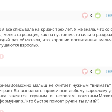
0
СВЕ
 я все списывала на кризис трех лет. Я же знала, что со 
, меня эта реакция, как на пустое место сильно раздра
аждый раз объясняла, что хорошие воспитанные мальч
слушаются взрослых.
0
СВЕ
арием!Возможно малыш не считает нужным "внимать"
играет !!!а выполнять привычные любому взрослому д
нка является скучным и несовсем понятным.Може
орму(напр.,"кто быстре помоет ручки :ты или я?")