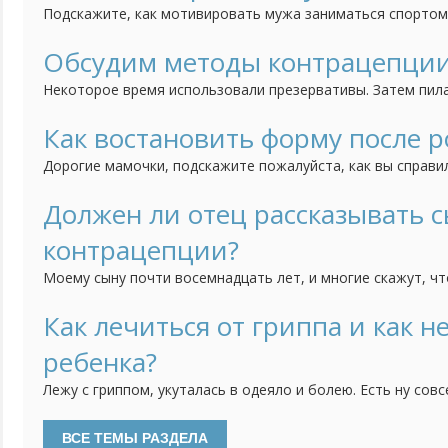
Подскажите, как мотивировать мужа заниматься спортом?
занимаюсь спортом с самого детства, танцы, гимнастика,
работаем, но я всегда нахожу пару часов для спорт зала, 
Обсудим методы контрацепци
работе или придумывает еще какие-то оправдания. Я пыта
Некоторое время использовали презервативы. Затем пил
"Микрогинон", но пришлось прекратить, т.к. проявлялись 
поставила простую Т-образную спираль. После того как 
Как востановить форму после 
проблемы по "женской части", гинеколог рекомендует м
Дорогие мамочки, подскажите пожалуйста, как вы справи
систему...
родов. Я уже поправилась на 15 кг, а еще только на вось
переживать, что потом не смогу скинуть набранный ранее
Должен ли отец рассказывать 
упражнения вы делали ? На каких диетах сидели ? Буду оче
контрацепции?
Моему сыну почти восемнадцать лет, и многие скажут, чт
нынешние дети о сексе знают уже все. Благо есть интерне
но не о контрацепции. Я считаю, что во избежание непр
Как лечиться от гриппа и как н
должен поговорить с сыном о методах контрацепции и з
ребенка?
неприятных...
Лежу с гриппом, укуталась в одеяло и болею. Есть ну сов
периодически температуру сбиваю, смотрю по планшету се
болит и суставы ломит. Чем грипп правильно лечить? Как