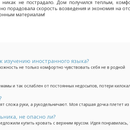
о никак не пострадало. Дом получился теплым, комф
но порадовала скорость возведения и экономия на от
онным материалам!
ь к изучению иностранного языка?
ожность не только комфортно чувствовать себя не в родной
еимущества для получения образования и интересной работы.
ить в разы больше информации, чем в последующие...
 мамы и так ослаблен от постоянных недосыпов, потери килока
рло (к тому же часто), как его лечить и укрепить? Ведь почти 
ормящих матерей".
?
дят сложа руки, а рукодельничают. Моя старшая дочка плетет из
 группе, но пока никаких успехов по продаже нет. Поделитесь
льзя оставлять ссылки, то хотя бы словами, что...
ьника, не опасно ли?
редложили купить кровать с верхним ярусом. Идея понравилась, 
 в том, насколько она должна быть безопасной. Нам предложил