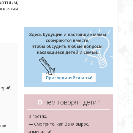
ортным,
оплении
лорий,
все
О
чем говорят дети?
В гостях.
— Смотрите, как Ваня вырос,
так
изменился!
и вот