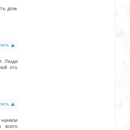
ть дом.
РНУТЬ
ет. Люди
лей это
РНУТЬ
 наняли
о всего