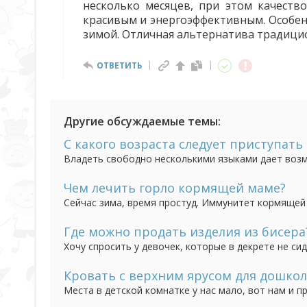
несколько месяцев, при этом качеств
красивым и энергоэффективным. Особен
зимой. Отличная альтернатива традици
ОТВЕТИТЬ
Другие обсуждаемые темы:
С какого возраста следует приступат
Владеть свободно несколькими языками дает возм
языковой среде, но и создает дополнительные пр
Считается, что до 5-ти лет ребенок способен усво
Чем лечить горло кормящей маме?
Сейчас зима, время простуд. Иммунитет кормящей
а тут еще сезонные ОРВИ и простуды. Если болит го
лекарства не предназначены "для беременных и к
Где можно продать изделия из бисера
Хочу спросить у девочек, которые в декрете не си
бисера деревья. Фотографии разместили в местной
опытом, где и что продаете ручной работы. Если не
Кровать с верхним ярусом для дошкол
Места в детской комнатке у нас мало, вот нам и п
как внизу можно поставить стол. Сомнения только