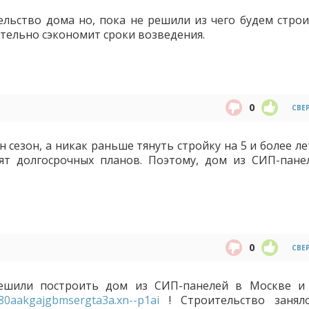
ельство дома но, пока не решили из чего будем строи
ительно сэкономит сроки возведения.
0
СВЕ
 сезон, а никак раньше тянуть стройку на 5 и более л
оят долгосрочных планов. Поэтому, дом из СИП-пане
0
СВЕ
решили построить дом из СИП-панелей в Москве и
-80aakgajgbmsergta3a.xn--p1ai
! Строительство занял