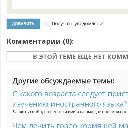
Получать уведомления
Комментарии (
0
):
В ЭТОЙ ТЕМЕ ЕЩЕ НЕТ КОМ
Другие обсуждаемые темы:
С какого возраста следует прис
изучению иностранного языка?
Владеть свободно несколькими языками дает возможнос
чувствовать себя не в родной языковой среде, но и созд
преимущества для получения образования и интересной р
Чем лечить горло кормящей м