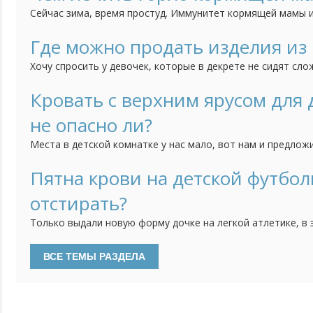
5-ти лет ребенок способен усвоить в разы больше информ
Сейчас зима, время простуд. Иммунитет кормящей мамы и
постоянных недосыпов, потери килокалорий, а тут еще с
Если болит горло (к тому же часто), как его лечить и укр
Где можно продать изделия из
лекарства не предназначены "для беременных и кормящих
Хочу спросить у девочек, которые в декрете не сидят сло
Моя старшая дочка плетет из бисера деревья. Фотографи
группе, но пока никаких успехов по продаже нет. Поделит
Кровать с верхним ярусом для
продаете ручной работы. Если нельзя оставлять ссылки, то
не опасно ли?
Места в детской комнатке у нас мало, вот нам и предлож
верхним ярусом. Идея понравилась, так как внизу можно 
только в том, насколько она должна быть безопасной. Н
Пятна крови на детской футбол
но я опасаюсь, действительно ли она безопасна. Кому при
отстирать?
Только выдали новую форму дочке на легкой атлетике, в 
пошла и теперь футболка в пятнах. Порошок не берет кр