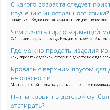
С какого возраста следует прис
изучению иностранного языка?
Владеть свободно несколькими языками дает возможнос
чувствовать себя не в родной языковой среде, но и созд
преимущества для получения образования и интересной р
Чем лечить горло кормящей м
5-ти лет ребенок способен усвоить в разы больше информ
Сейчас зима, время простуд. Иммунитет кормящей мамы и
постоянных недосыпов, потери килокалорий, а тут еще с
Если болит горло (к тому же часто), как его лечить и укр
Где можно продать изделия из
лекарства не предназначены "для беременных и кормящих
Хочу спросить у девочек, которые в декрете не сидят сло
Моя старшая дочка плетет из бисера деревья. Фотографи
группе, но пока никаких успехов по продаже нет. Поделит
Кровать с верхним ярусом для
продаете ручной работы. Если нельзя оставлять ссылки, то
не опасно ли?
Места в детской комнатке у нас мало, вот нам и предлож
верхним ярусом. Идея понравилась, так как внизу можно 
только в том, насколько она должна быть безопасной. Н
Пятна крови на детской футбол
но я опасаюсь, действительно ли она безопасна. Кому при
отстирать?