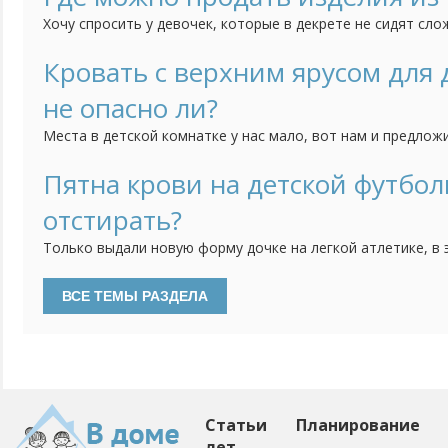
лекарства не предназначены "для беременных и кормящих
Хочу спросить у девочек, которые в декрете не сидят сло
Моя старшая дочка плетет из бисера деревья. Фотографи
группе, но пока никаких успехов по продаже нет. Поделит
Кровать с верхним ярусом для
продаете ручной работы. Если нельзя оставлять ссылки, то
не опасно ли?
Места в детской комнатке у нас мало, вот нам и предлож
верхним ярусом. Идея понравилась, так как внизу можно 
только в том, насколько она должна быть безопасной. Н
Пятна крови на детской футбол
но я опасаюсь, действительно ли она безопасна. Кому при
отстирать?
Только выдали новую форму дочке на легкой атлетике, в 
пошла и теперь футболка в пятнах. Порошок не берет кр
Статьи
Планирование
лет