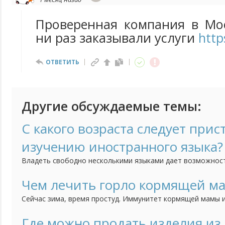
Проверенная компания в Мос
ни раз заказывали услуги
https
ОТВЕТИТЬ
Другие обсуждаемые темы:
С какого возраста следует прис
изучению иностранного языка?
Владеть свободно несколькими языками дает возможнос
чувствовать себя не в родной языковой среде, но и созд
преимущества для получения образования и интересной р
Чем лечить горло кормящей м
5-ти лет ребенок способен усвоить в разы больше информ
Сейчас зима, время простуд. Иммунитет кормящей мамы и
постоянных недосыпов, потери килокалорий, а тут еще с
Если болит горло (к тому же часто), как его лечить и укр
Где можно продать изделия из