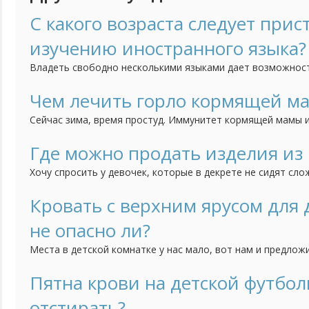
С какого возраста следует прис
изучению иностранного языка?
Владеть свободно несколькими языками дает возможнос
чувствовать себя не в родной языковой среде, но и созд
преимущества для получения образования и интересной р
Чем лечить горло кормящей м
5-ти лет ребенок способен усвоить в разы больше информ
Сейчас зима, время простуд. Иммунитет кормящей мамы и
постоянных недосыпов, потери килокалорий, а тут еще с
Если болит горло (к тому же часто), как его лечить и укр
Где можно продать изделия из
лекарства не предназначены "для беременных и кормящих
Хочу спросить у девочек, которые в декрете не сидят сло
Моя старшая дочка плетет из бисера деревья. Фотографи
группе, но пока никаких успехов по продаже нет. Поделит
Кровать с верхним ярусом для
продаете ручной работы. Если нельзя оставлять ссылки, то
не опасно ли?
Места в детской комнатке у нас мало, вот нам и предлож
верхним ярусом. Идея понравилась, так как внизу можно 
только в том, насколько она должна быть безопасной. Н
Пятна крови на детской футбол
но я опасаюсь, действительно ли она безопасна. Кому при
отстирать?