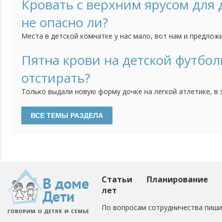
группе, но пока никаких успехов по продаже нет. Поделит
Кровать с верхним ярусом для
продаете ручной работы. Если нельзя оставлять ссылки, то
не опасно ли?
Места в детской комнатке у нас мало, вот нам и предлож
верхним ярусом. Идея понравилась, так как внизу можно 
только в том, насколько она должна быть безопасной. Н
Пятна крови на детской футбол
но я опасаюсь, действительно ли она безопасна. Кому при
отстирать?
Только выдали новую форму дочке на легкой атлетике, в 
пошла и теперь футболка в пятнах. Порошок не берет кр
Статьи
Планирование
лет
По вопросам сотрудничества пиши