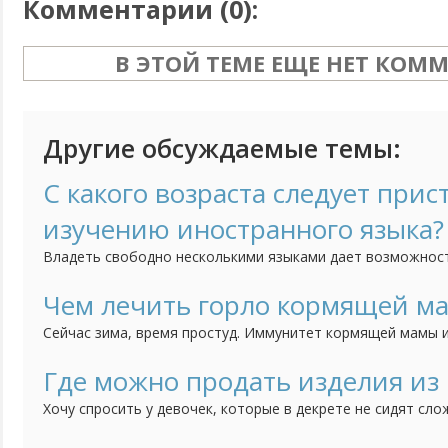
Комментарии (
0
):
В ЭТОЙ ТЕМЕ ЕЩЕ НЕТ КОМ
Другие обсуждаемые темы:
С какого возраста следует прис
изучению иностранного языка?
Владеть свободно несколькими языками дает возможнос
чувствовать себя не в родной языковой среде, но и созд
преимущества для получения образования и интересной р
Чем лечить горло кормящей м
5-ти лет ребенок способен усвоить в разы больше информ
Сейчас зима, время простуд. Иммунитет кормящей мамы и
постоянных недосыпов, потери килокалорий, а тут еще с
Если болит горло (к тому же часто), как его лечить и укр
Где можно продать изделия из
лекарства не предназначены "для беременных и кормящих
Хочу спросить у девочек, которые в декрете не сидят сло
Моя старшая дочка плетет из бисера деревья. Фотографи