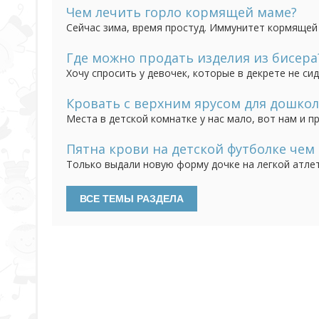
Считается, что до 5-ти лет ребенок способен усво
Чем лечить горло кормящей маме?
Сейчас зима, время простуд. Иммунитет кормящей
а тут еще сезонные ОРВИ и простуды. Если болит го
лекарства не предназначены "для беременных и к
Где можно продать изделия из бисера
Хочу спросить у девочек, которые в декрете не си
бисера деревья. Фотографии разместили в местной
опытом, где и что продаете ручной работы. Если не
Кровать с верхним ярусом для дошкол
Места в детской комнатке у нас мало, вот нам и п
как внизу можно поставить стол. Сомнения только
такую, но я опасаюсь, действительно ли она безоп
Пятна крови на детской футболке чем
Только выдали новую форму дочке на легкой атлет
Порошок не берет кровь, чем отстирать можно?