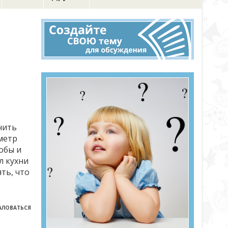
нить
метр
обы и
л кухни
ть, что
ЛОВАТЬСЯ