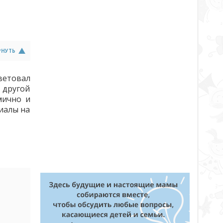
РНУТЬ
оветовал
 другой
мично и
иалы на