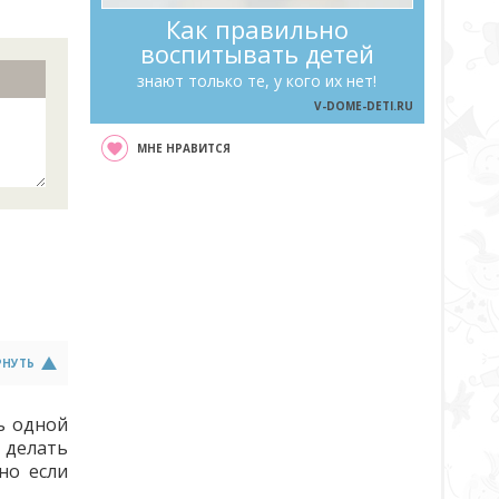
Как правильно
воспитывать детей
знают только те, у кого их нет!
V-DOME-DETI.RU
МНЕ НРАВИТСЯ
РНУТЬ
ь одной
 делать
но если