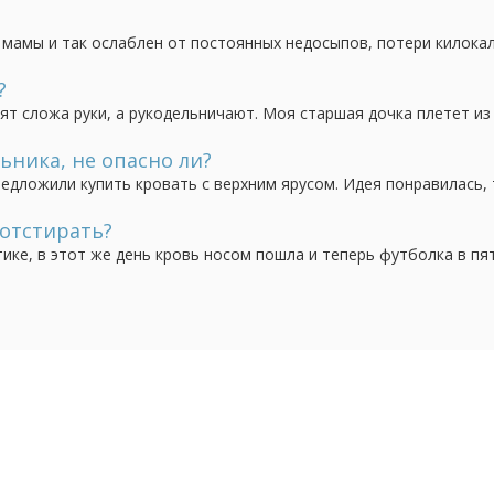
ить в разы больше информации, чем в последующие...
 мамы и так ослаблен от постоянных недосыпов, потери килока
рло (к тому же часто), как его лечить и укрепить? Ведь почти 
ормящих матерей".
?
дят сложа руки, а рукодельничают. Моя старшая дочка плетет из
 группе, но пока никаких успехов по продаже нет. Поделитесь
льзя оставлять ссылки, то хотя бы словами, что...
ьника, не опасно ли?
редложили купить кровать с верхним ярусом. Идея понравилась, 
 в том, насколько она должна быть безопасной. Нам предложил
асна. Кому приходилось покупать...
 отстирать?
ике, в этот же день кровь носом пошла и теперь футболка в пят