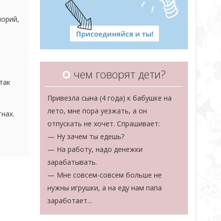
лорий,
все
О
чем говорят дети?
так
и вот
Привезла сына (4 года) к бабушке на
лето, мне пора уезжать, а он
нах.
отпускать не хочет. Спрашивает:
— Ну зачем ты едешь?
— На работу, надо денежки
зарабатывать.
— Мне совсем-совсем больше не
нужны игрушки, а на еду нам папа
заработает...