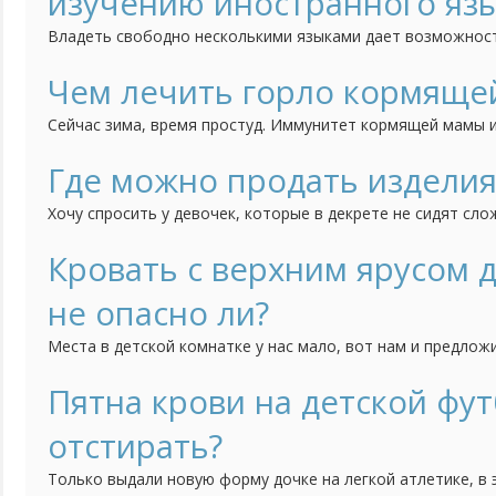
изучению иностранного яз
Владеть свободно несколькими языками дает возможнос
себя не в родной языковой среде, но и создает дополни
образования и интересной работы. Считается, что до 5-т
Чем лечить горло кормяще
разы больше информации, чем в последующие...
Сейчас зима, время простуд. Иммунитет кормящей мамы и
недосыпов, потери килокалорий, а тут еще сезонные ОРВИ
тому же часто), как его лечить и укрепить? Ведь почти в
Где можно продать изделия
беременных и кормящих матерей".
Хочу спросить у девочек, которые в декрете не сидят сло
старшая дочка плетет из бисера деревья. Фотографии раз
никаких успехов по продаже нет. Поделитесь опытом, где
Кровать с верхним ярусом 
нельзя оставлять ссылки, то хотя бы словами, что...
не опасно ли?
Места в детской комнатке у нас мало, вот нам и предложи
Идея понравилась, так как внизу можно поставить стол. 
должна быть безопасной. Нам предложили вот такую, но 
Пятна крови на детской фу
безопасна. Кому приходилось покупать...
отстирать?
Только выдали новую форму дочке на легкой атлетике, в 