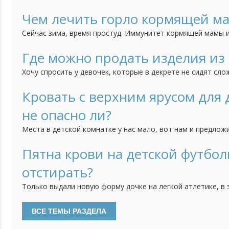
чувствовать себя не в родной языковой среде, но и созд
преимущества для получения образования и интересной р
Чем лечить горло кормящей м
5-ти лет ребенок способен усвоить в разы больше информ
Сейчас зима, время простуд. Иммунитет кормящей мамы и
постоянных недосыпов, потери килокалорий, а тут еще с
Если болит горло (к тому же часто), как его лечить и укр
Где можно продать изделия из
лекарства не предназначены "для беременных и кормящих
Хочу спросить у девочек, которые в декрете не сидят сло
Моя старшая дочка плетет из бисера деревья. Фотографи
группе, но пока никаких успехов по продаже нет. Поделит
Кровать с верхним ярусом для
продаете ручной работы. Если нельзя оставлять ссылки, то
не опасно ли?
Места в детской комнатке у нас мало, вот нам и предлож
верхним ярусом. Идея понравилась, так как внизу можно 
только в том, насколько она должна быть безопасной. Н
Пятна крови на детской футбол
но я опасаюсь, действительно ли она безопасна. Кому при
отстирать?
Только выдали новую форму дочке на легкой атлетике, в 
пошла и теперь футболка в пятнах. Порошок не берет кр