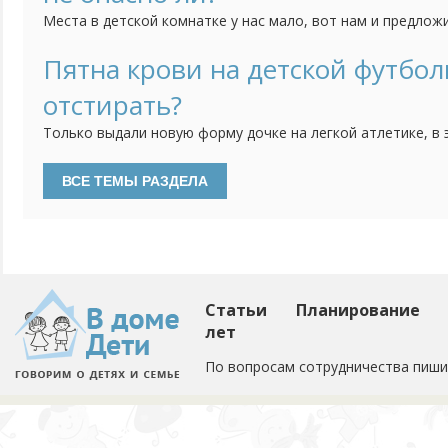
Места в детской комнатке у нас мало, вот нам и предлож
верхним ярусом. Идея понравилась, так как внизу можно 
только в том, насколько она должна быть безопасной. Н
Пятна крови на детской футбол
но я опасаюсь, действительно ли она безопасна. Кому при
отстирать?
Только выдали новую форму дочке на легкой атлетике, в 
пошла и теперь футболка в пятнах. Порошок не берет кр
Статьи
Планирование
лет
По вопросам сотрудничества пиши