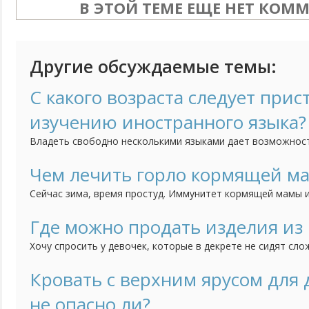
В ЭТОЙ ТЕМЕ ЕЩЕ НЕТ КОМ
Другие обсуждаемые темы:
С какого возраста следует прис
изучению иностранного языка?
Владеть свободно несколькими языками дает возможнос
чувствовать себя не в родной языковой среде, но и созд
преимущества для получения образования и интересной р
Чем лечить горло кормящей м
5-ти лет ребенок способен усвоить в разы больше информ
Сейчас зима, время простуд. Иммунитет кормящей мамы и
постоянных недосыпов, потери килокалорий, а тут еще с
Если болит горло (к тому же часто), как его лечить и укр
Где можно продать изделия из
лекарства не предназначены "для беременных и кормящих
Хочу спросить у девочек, которые в декрете не сидят сло
Моя старшая дочка плетет из бисера деревья. Фотографи
группе, но пока никаких успехов по продаже нет. Поделит
Кровать с верхним ярусом для
продаете ручной работы. Если нельзя оставлять ссылки, то
не опасно ли?