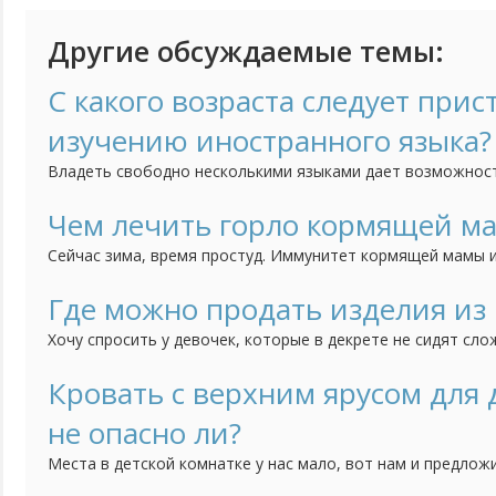
Другие обсуждаемые темы:
С какого возраста следует прис
изучению иностранного языка?
Владеть свободно несколькими языками дает возможнос
чувствовать себя не в родной языковой среде, но и созд
преимущества для получения образования и интересной р
Чем лечить горло кормящей м
5-ти лет ребенок способен усвоить в разы больше информ
Сейчас зима, время простуд. Иммунитет кормящей мамы и
постоянных недосыпов, потери килокалорий, а тут еще с
Если болит горло (к тому же часто), как его лечить и укр
Где можно продать изделия из
лекарства не предназначены "для беременных и кормящих
Хочу спросить у девочек, которые в декрете не сидят сло
Моя старшая дочка плетет из бисера деревья. Фотографи
группе, но пока никаких успехов по продаже нет. Поделит
Кровать с верхним ярусом для
продаете ручной работы. Если нельзя оставлять ссылки, то
не опасно ли?
Места в детской комнатке у нас мало, вот нам и предлож
верхним ярусом. Идея понравилась, так как внизу можно 