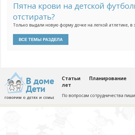
только в том, насколько она должна быть безопасной. Н
Пятна крови на детской футбол
но я опасаюсь, действительно ли она безопасна. Кому при
отстирать?
Только выдали новую форму дочке на легкой атлетике, в 
пошла и теперь футболка в пятнах. Порошок не берет кр
Статьи
Планирование
лет
По вопросам сотрудничества пиши