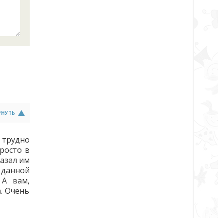
РНУТЬ
 трудно
просто в
казал им
 данной
 А вам,
. Очень