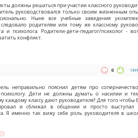
кты должны решаться при участии классного руководит
учитель руководствовался только своим жизненным опы
сионально. Ныне все учебные заведения укомпле
 следовало родителям или тому же классному руков
и психолога. Родители-дети-педагог/психолог - во
ватить конфликт.
0
СВЕ
тель неправильно пояснил детям про соперничество
психологу. Дети не должны думать о насилии и те
му каждому классу дают руководителя? Для того чтобы 
пировал и сближал в общении и просто выступал
га. Я именно так вижу себе роль руководителя в школ