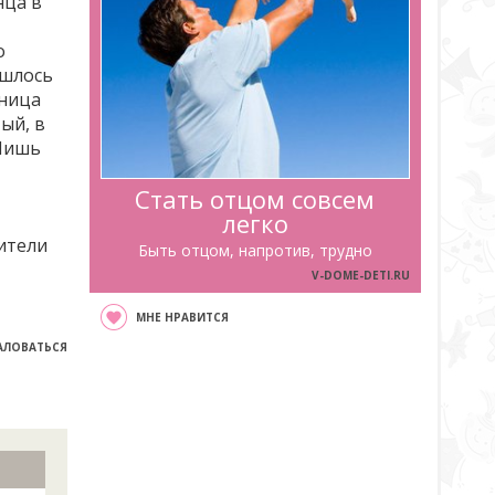
нца в
о
ишлось
ьница
ый, в
 Лишь
Стать отцом совсем
легко
ители
Быть отцом, напротив, трудно
V-DOME-DETI.RU
МНЕ НРАВИТСЯ
ЛОВАТЬСЯ