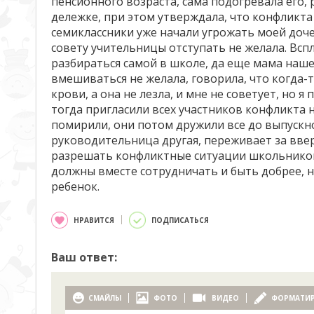
пенсионного возраста, сама подогревала его, 
дележке, при этом утверждала, что конфликта н
семиклассники уже начали угрожать моей дочер
совету учительницы отступать не желала. Всп
разбираться самой в школе, да еще мама наш
вмешиваться не желала, говорила, что когда-
крови, а она не лезла, и мне не советует, но
тогда пригласили всех участников конфликта н
помирили, они потом дружили все до выпускног
руководительница другая, переживает за ввер
разрешать конфликтные ситуации школьников,
должны вместе сотрудничать и быть добрее, 
ребенок.
НРАВИТСЯ
ПОДПИСАТЬСЯ
Ваш ответ:
СМАЙЛЫ
ФОТО
ВИДЕО
ФОРМАТИ