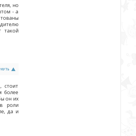
еля, но
том - а
ктованы
одителю
т такой
РНУТЬ
, стоит
м более
бы он их
 в роли
е, да и