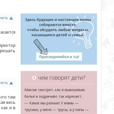
РНУТЬ
асается
иректор
 решать
О
чем говорят дети?
РНУТЬ
Максик смотрит, как я вывешиваю
бельё и задумчиво так изрекает:
 что там
ая весь
— Какие мы разные! У мамы —
как и в
трусики, у меня — трусы, а у папы —