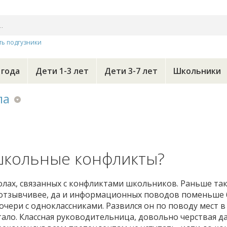
ть подгузники
 года
Дети 1-3 лет
Дети 3-7 лет
Школьники
ла
школьные конфликты?
олах, связанных с конфликтами школьников. Раньше та
 отзывчивее, да и информационных поводов поменьше 
чери с одноклассниками. Развился он по поводу мест в
тало. Классная руководительница, довольно черствая д