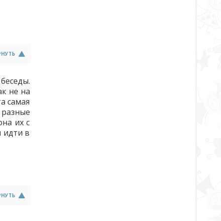
РНУТЬ
беседы.
ак не на
та самая
 разные
она их с
 идти в
РНУТЬ