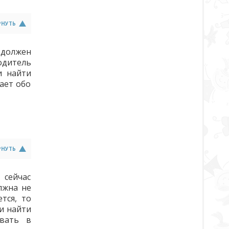
РНУТЬ
 должен
одитель
и найти
ает обо
РНУТЬ
 сейчас
лжна не
тся, то
и найти
ивать в