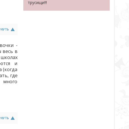
трусищи!!!
РНУТЬ
вочки -
 весь в
 школах
аются и
 (когда
ать, где
ь много
РНУТЬ