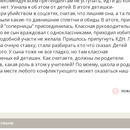
рекомендуя всем претендентам не уступать, идти до ко
ет. Узнала я об этом от детей. В итоге детишки-
и убийством в соцсетях, считая, что лишняя она, а та п
лыли какие-то давнишние сплетни и обиды. В итоге, пр
ей "соперницы" присоединилась. Классная руководител
то ее сын враждовал с одноклассниками, приходил избит
 я подобной участи не желала. Пришлось припугнуть КДН.
а очную ставку, стали разбирать кто что сказал. Детей
о. У сына тоже не все гладко, но там классная
еных ей детишек. Как считаете, должны ли родители
 какая роль в этом у учителей? По моему, школа и род
на месте любого конфликтующего может оказаться наш
ПОЖА
РОВАНИЕ