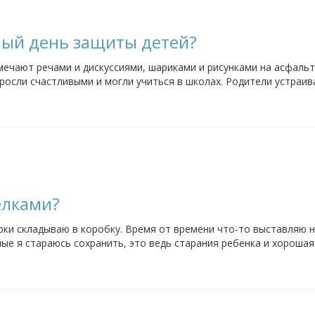
ый день защиты детей?
чают речами и дискуссиями, шариками и рисунками на асфальт
росли счастливыми и могли учиться в школах. Родители устраи
ный день. В этом ли смысл этого...
елками?
урки складываю в коробку. Время от времени что-то выставляю н
ные я стараюсь сохранить, это ведь старания ребенка и хорошая
, оставив самые...