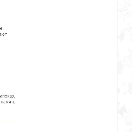
е,
вают
апоказ,
 память.