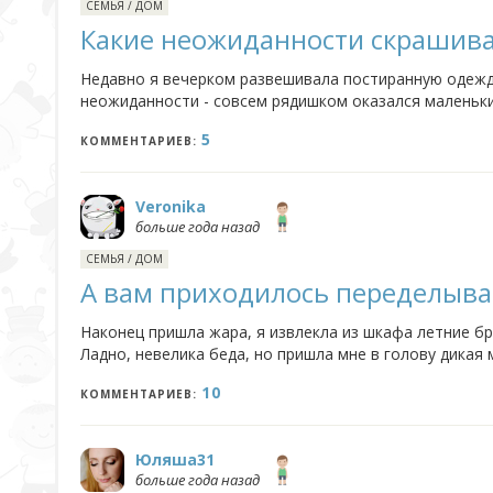
СЕМЬЯ
/
ДОМ
Какие неожиданности скрашив
Недавно я вечерком развешивала постиранную одежду
неожиданности - совсем рядишком оказался маленьки
огород. Милое, интересное зрелище. А недавно, после 
5
КОММЕНТАРИЕВ:
Veronika
больше года назад
СЕМЬЯ
/
ДОМ
А вам приходилось переделыва
Наконец пришла жара, я извлекла из шкафа летние брю
Ладно, невелика беда, но пришла мне в голову дикая
подходят, так что можно их переделать в шорты! Диза
10
КОММЕНТАРИЕВ:
Юляша31
больше года назад