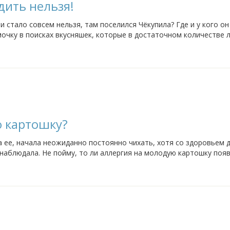
дить нельзя!
 стало совсем нельзя, там поселился Чёкупила? Где и у кого он
мочку в поисках вкусняшек, которые в достаточном количестве 
ня уже начинает...
ю картошку?
 ее, начала неожиданно постоянно чихать, хотя со здоровьем 
 наблюдала. Не пойму, то ли аллергия на молодую картошку появ
 давать, а с...