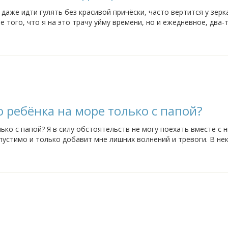
 даже идти гулять без красивой причёски, часто вертится у зерк
того, что я на это трачу уйму времени, но и ежедневное, два-
авредить волосам...
 ребёнка на море только с папой?
ко с папой? Я в силу обстоятельств не могу поехать вместе с н
пустимо и только добавит мне лишних волнений и тревоги. В н
 папа и сынишка.