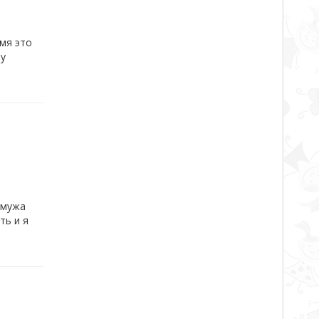
емя это
у
 мужа
ть и я