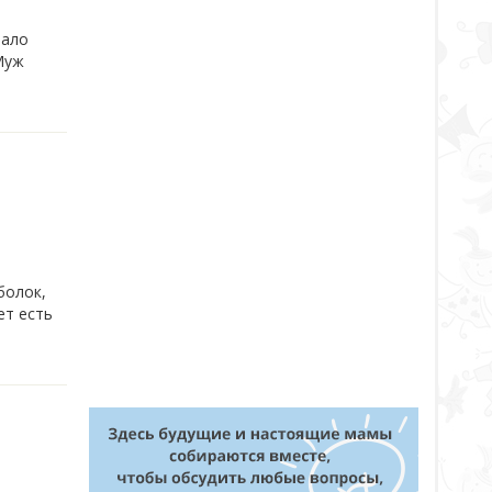
мало
Муж
болок,
ет есть