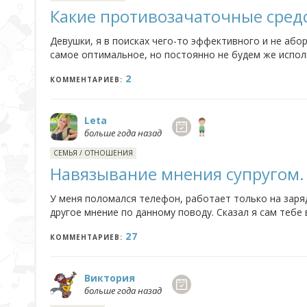
Какие противозачаточные сред
Девушки, я в поисках чего-то эффективного и не абор
самое оптимальное, но постоянно не будем же испол
спирали категорически, надеялась на таблетки после 
2
КОММЕНТАРИЕВ:
Leta
больше года назад
СЕМЬЯ
/
ОТНОШЕНИЯ
Навязывание мнения супругом.
У меня поломался телефон, работает только на заряд
другое мнение по данному поводу. Сказал я сам тебе 
лучше знаю, что мне надо и, что будет удобно, он то
27
КОММЕНТАРИЕВ:
Виктория
больше года назад