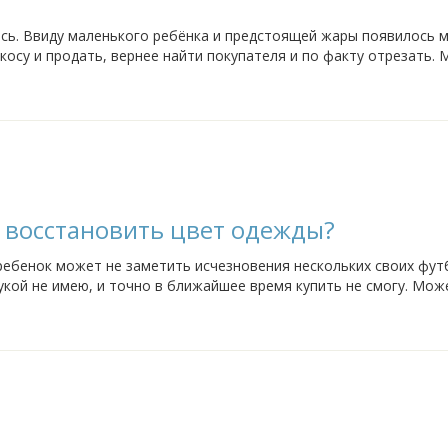
ась. Ввиду маленького ребёнка и предстоящей жары появилось 
косу и продать, вернее найти покупателя и по факту отрезать. 
о мне тяжело мыть голову...
 восстановить цвет одежды?
 ребенок может не заметить исчезновения нескольких своих фут
укой не имею, и точно в ближайшее время купить не смогу. Мож
 была в основном не...