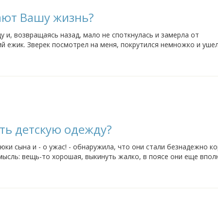
ают Вашу жизнь?
 и, возвращаясь назад, мало не споткнулась и замерла от
й ежик. Зверек посмотрел на меня, покрутился немножко и ушел
трудного дня, сын позвал меня во...
ть детскую одежду?
ки сына и - о ужас! - обнаружила, что они стали безнадежно ко
 мысль: вещь-то хорошая, выкинуть жалко, в поясе они еще впол
йнер одежды из меня, конечно, никакой, да...