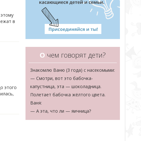
 этому
лежат в
О
чем говорят дети?
Знакомлю Ваню (3 года) с насекомыми:
— Смотри, вот это бабочка-
капустница, эта — шоколадница.
до этого
илась,
Полетает бабочка жёлтого цвета.
Ваня:
— А эта, что ли — яичница?