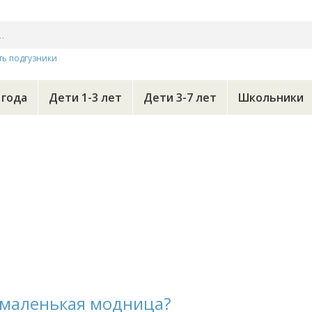
ть подгузники
 года
Дети 1-3 лет
Дети 3-7 лет
Школьники
т маленькая модница?