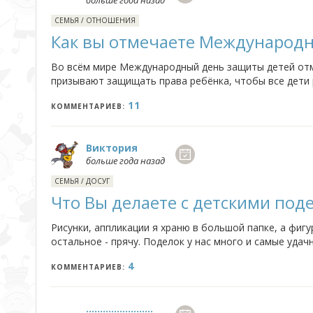
больше года назад
СЕМЬЯ
/
ОТНОШЕНИЯ
Как вы отмечаете Международн
Во всём мире Международный день защиты детей отме
призывают защищать права ребёнка, чтобы все дети 
своим детям праздник мороженого и конфетно-лимонад
11
КОММЕНТАРИЕВ:
Виктория
больше года назад
СЕМЬЯ
/
ДОСУГ
Что Вы делаете с детскими под
Рисунки, аппликации я храню в большой папке, а фиг
остальное - прячу. Поделок у нас много и самые удач
А вот тетрадки школьные практически все выбрасываю
4
КОММЕНТАРИЕВ:
........................