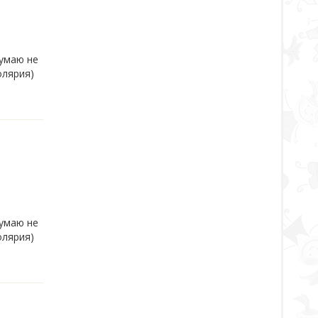
Думаю не
олярия)
Думаю не
олярия)