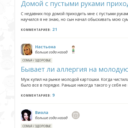
Домой с пустыми руками прихо
С недавних пор домой приходить мне с пустыми руками
научился я не знаю, но сын начал обыскивать мою су
конфетнице. И это его неизменное "Мама чёкупила" ме
21
КОММЕНТАРИЕВ:
Настьона
больше года назад
СЕМЬЯ
/
ЗДОРОВЬЕ
Бывает ли аллергия на молоду
Муж купил на рынке молодой картошки. Когда чистила
было все в порядке. Раньше никогда такого у себя не
то ли эта картошка сильно химическая. Сыну побоялась
9
КОММЕНТАРИЕВ:
Виола
больше года назад
СЕМЬЯ
/
ЗДОРОВЬЕ