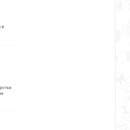
 в
ротки.
не