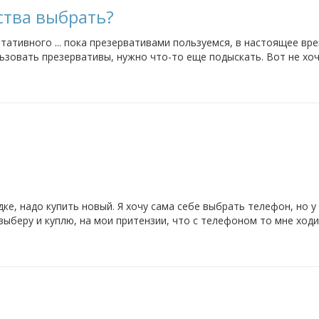
ства выбрать?
тативного ... пока презервативами пользуемся, в настоящее вр
ьзовать презервативы, нужно что-то еще подыскать. Вот не хоч
завершения кормления, но...
ке, надо купить новый. Я хочу сама себе выбрать телефон, но у
выберу и куплю, на мои притензии, что с телефоном то мне ходи
лько отмахивается.