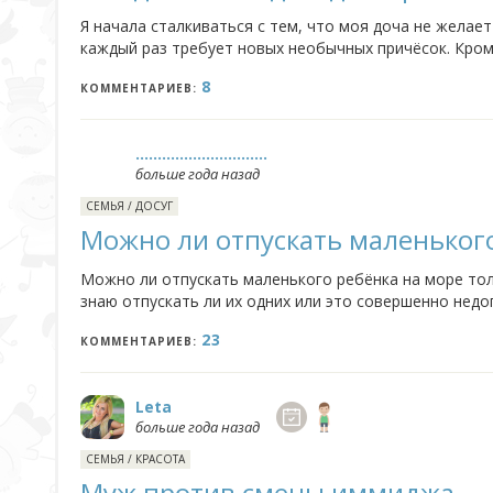
Я начала сталкиваться с тем, что моя доча не желает
каждый раз требует новых необычных причёсок. Кроме 
в день, заплетание стольких косичек наверно может н
8
КОММЕНТАРИЕВ:
..............................
больше года назад
СЕМЬЯ
/
ДОСУГ
Можно ли отпускать маленького
Можно ли отпускать маленького ребёнка на море толь
знаю отпускать ли их одних или это совершенно недо
смысле на море поедет не один ребёнок, а сразу два -
23
КОММЕНТАРИЕВ:
Leta
больше года назад
СЕМЬЯ
/
КРАСОТА
Муж против смены иммиджа.