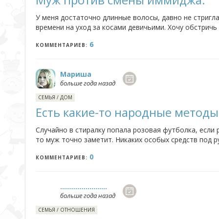
У меня достаточно длинные волосы, давно не стригл
времени на уход за косами девичьими. Хочу обстричь 
против, говорит, что на пугало похожа буду. А то, чт
6
КОММЕНТАРИЕВ:
Мариша
больше года назад
СЕМЬЯ
/
ДОМ
Есть какие-то народные методы
Случайно в стиралку попала розовая футболка, если
то муж точно заметит. Никаких особых средств под р
какие-то народные методы восстановить цвет? Одежда
0
КОММЕНТАРИЕВ:
........................
больше года назад
СЕМЬЯ
/
ОТНОШЕНИЯ