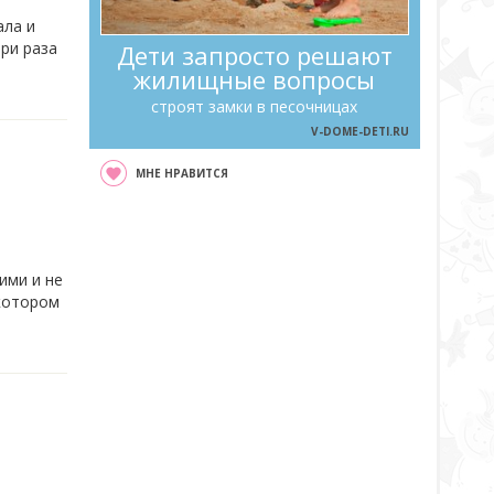
ала и
три раза
Дети запросто решают
жилищные вопросы
строят замки в песочницах
V-DOME-DETI.RU
МНЕ НРАВИТСЯ
ими и не
екотором