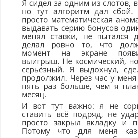
Я сидел за одним из слотов, 
но тут алгоритм дал сбой.
просто математическая аном
выдавать серию бонусов один
менял ставки, не пытался д
делал ровно то, что долж
момент на экране появ
выигрыш. Не космический, н
серьёзный. Я выдохнул, сд
продолжил. Через час у меня
пять раз больше, чем я пла
месяц.
И вот тут важно: я не сор
ставить всё подряд, не уда
просто закрыл вкладку и п
Потому что для меня ка