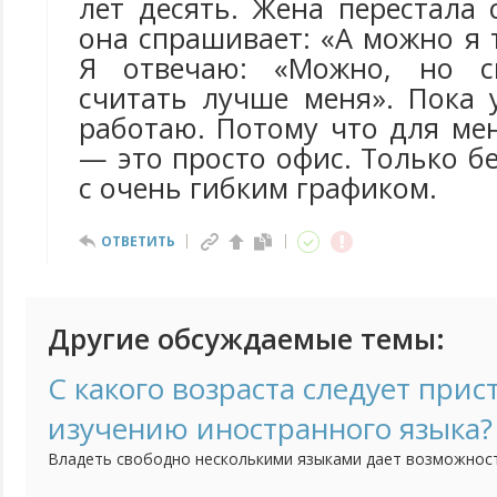
лет десять. Жена перестала 
она спрашивает: «А можно я
Я отвечаю: «Можно, но с
считать лучше меня». Пока 
работаю. Потому что для ме
— это просто офис. Только б
с очень гибким графиком.
ОТВЕТИТЬ
Другие обсуждаемые темы:
С какого возраста следует прис
изучению иностранного языка?
Владеть свободно несколькими языками дает возможнос
чувствовать себя не в родной языковой среде, но и созд