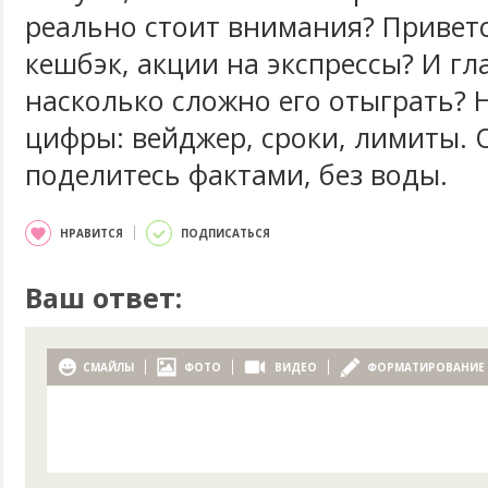
реально стоит внимания? Привет
кешбэк, акции на экспрессы? И г
насколько сложно его отыграть? 
цифры: вейджер, сроки, лимиты. 
поделитесь фактами, без воды.
НРАВИТСЯ
ПОДПИСАТЬСЯ
Ваш ответ:
СМАЙЛЫ
ФОТО
ВИДЕО
ФОРМАТИРОВАНИЕ