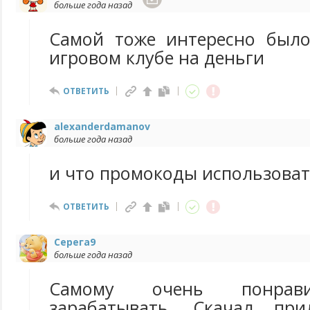
больше года назад
Самой тоже интересно было
игровом клубе на деньги
ОТВЕТИТЬ
alexanderdamanov
больше года назад
и что промокоды использоват
ОТВЕТИТЬ
Серега9
больше года назад
Самому очень понрав
зарабатывать. Скачал при