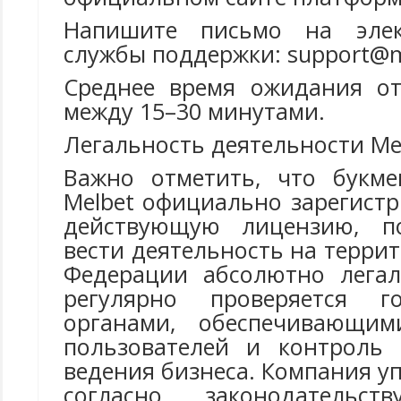
Напишите письмо на элек
службы поддержки: support@me
Среднее время ожидания от
между 15–30 минутами.
Легальность деятельности Mel
Важно отметить, что букме
Melbet официально зарегист
действующую лицензию, п
вести деятельность на терри
Федерации абсолютно легал
регулярно проверяется го
органами, обеспечивающи
пользователей и контроль 
ведения бизнеса. Компания у
согласно законодательс