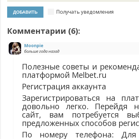
Получать уведомления
Комментарии (
6
):
Moonpie
больше года назад
Полезные советы и рекоменд
платформой Melbet.ru
Регистрация аккаунта
Зарегистрироваться на плат
довольно легко. Перейдя 
сайт, вам потребуется в
предложенных способов реги
По номеру телефона: Для