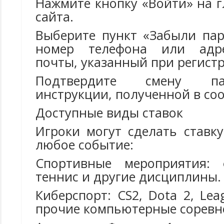
Нажмите кнопку «Войти» на 
сайта.
Выберите пункт «Забыли пар
номер телефона или адре
почты, указанный при регист
Подтвердите смену па
инструкции, полученной в со
Доступные виды ставок
Игроки могут сделать ставк
любое событие:
Спортивные мероприятия: ф
теннис и другие дисциплины.
Киберспорт: CS2, Dota 2, Lea
прочие компьютерные соревн