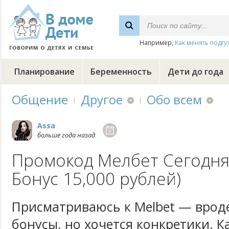
Например,
Как менять подгу
Планирование
Беременность
Дети до года
Общение
Другое
Обо всем
Assa
больше года назад
Промокод Мелбет Сегодня
Бонус 15,000 рублей)
Присматриваюсь к Melbet — врод
бонусы, но хочется конкретики. К